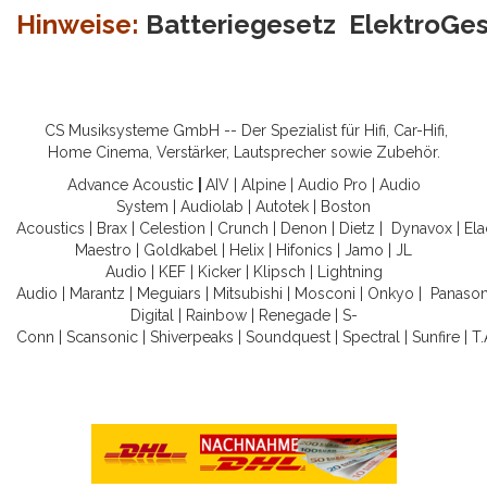
Hinweise:
Batteriegesetz
ElektroGe
CS Musiksysteme GmbH -- Der Spezialist für Hifi, Car-Hifi,
Home Cinema, Verstärker, Lautsprecher sowie Zubehör.
Advance Acoustic
|
AIV
|
Alpine
|
Audio Pro
|
Audio
System
|
Audiolab
|
Autotek
|
Boston
Acoustics
|
Brax
|
Celestion
|
Crunch
|
Denon
|
Dietz
|
Dynavox
|
Ela
Maestro
|
Goldkabel
|
Helix
|
Hifonics
|
Jamo
|
JL
Audio
|
KEF
|
Kicker
|
Klipsch
|
Lightning
Audio
|
Marantz
|
Meguiars
|
Mitsubishi
|
Mosconi
|
Onkyo
|
Panason
Digital
|
Rainbow
|
Renegade
|
S-
Conn
|
Scansonic
|
Shiverpeaks
|
Soundquest
|
Spectral
|
Sunfire
|
T.