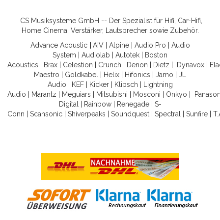
CS Musiksysteme GmbH -- Der Spezialist für Hifi, Car-Hifi,
Home Cinema, Verstärker, Lautsprecher sowie Zubehör.
Advance Acoustic
|
AIV
|
Alpine
|
Audio Pro
|
Audio
System
|
Audiolab
|
Autotek
|
Boston
Acoustics
|
Brax
|
Celestion
|
Crunch
|
Denon
|
Dietz
|
Dynavox
|
Ela
Maestro
|
Goldkabel
|
Helix
|
Hifonics
|
Jamo
|
JL
Audio
|
KEF
|
Kicker
|
Klipsch
|
Lightning
Audio
|
Marantz
|
Meguiars
|
Mitsubishi
|
Mosconi
|
Onkyo
|
Panason
Digital
|
Rainbow
|
Renegade
|
S-
Conn
|
Scansonic
|
Shiverpeaks
|
Soundquest
|
Spectral
|
Sunfire
|
T.