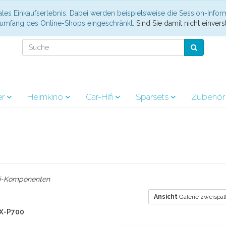
les Einkaufserlebnis. Dabei werden beispielsweise die Session-Infor
nsumfang des Online-Shops eingeschränkt.
Sind Sie damit nicht einverst
er
Heimkino
Car-Hifi
Sparsets
Zubehö
iFi-Komponenten
Ansicht
Galerie zweispal
 X-P700