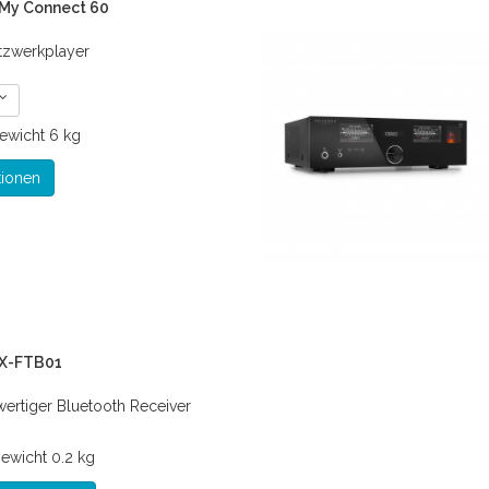
 My Connect 60
tzwerkplayer
ewicht
6 kg
tionen
 X-FTB01
wertiger Bluetooth Receiver
ewicht
0.2 kg