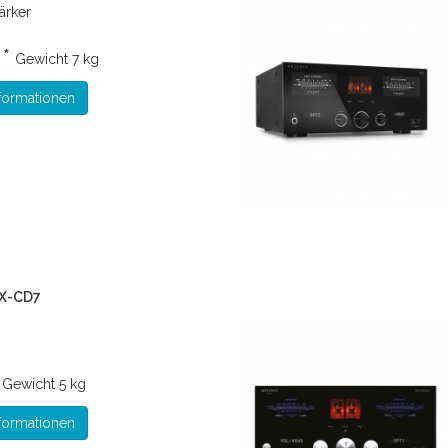
ärker
 *
Gewicht
7 kg
formationen
 X-CD7
*
Gewicht
5 kg
formationen