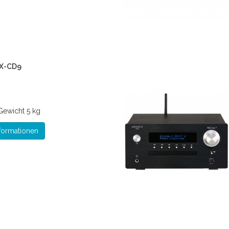
 X-CD9
Gewicht
5 kg
formationen