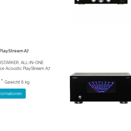
 PlayStream A7
STÄRKER, ALL-IN-ONE
e Acoustic PlayStream A7
 *
Gewicht
6 kg
formationen