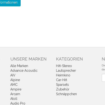
formationen
N
UNSERE MARKEN
KATEGORIEN
N
Di
Alle Marken
Hifi-Stereo
da
Advance Acoustic
Lautsprecher
AIV
Heimkino
Ne
Alpine
Car-Hifi
AMC
Sparsets
Ampire
Zubehör
Arcam
Schnäppchen
Atoll
Audio Pro