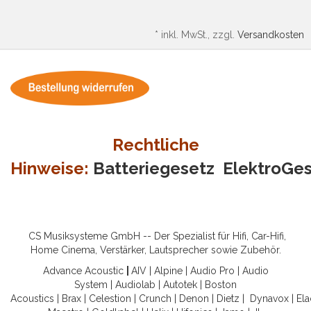
*
inkl. MwSt., zzgl.
Versandkosten
Rechtliche
Hinweise:
Batteriegesetz
ElektroGe
CS Musiksysteme GmbH -- Der Spezialist für Hifi, Car-Hifi,
Home Cinema, Verstärker, Lautsprecher sowie Zubehör.
Advance Acoustic
|
AIV
|
Alpine
|
Audio Pro
|
Audio
System
|
Audiolab
|
Autotek
|
Boston
Acoustics
|
Brax
|
Celestion
|
Crunch
|
Denon
|
Dietz
|
Dynavox
|
Ela