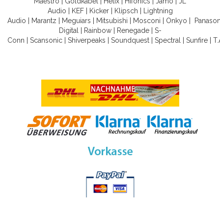
Maestro
|
Goldkabel
|
Helix
|
Hifonics
|
Jamo
|
JL
Audio
|
KEF
|
Kicker
|
Klipsch
|
Lightning
Audio
|
Marantz
|
Meguiars
|
Mitsubishi
|
Mosconi
|
Onkyo
|
Panason
Digital
|
Rainbow
|
Renegade
|
S-
Conn
|
Scansonic
|
Shiverpeaks
|
Soundquest
|
Spectral
|
Sunfire
|
T.