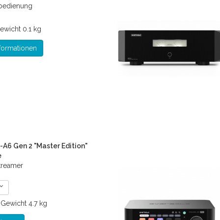
nbedienung
ewicht
0.1 kg
formationen
-A6 Gen 2 "Master Edition"
e
treamer
€
Gewicht
4.7 kg