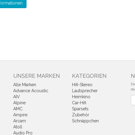
formationen
N
UNSERE MARKEN
KATEGORIEN
N
Di
Alle Marken
Hifi-Stereo
da
Advance Acoustic
Lautsprecher
AIV
Heimkino
Ne
Alpine
Car-Hifi
AMC
Sparsets
Ampire
Zubehör
Arcam
Schnäppchen
Atoll
Audio Pro