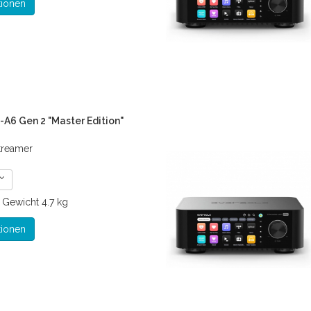
tionen
-A6 Gen 2 "Master Edition"
treamer
€
Gewicht
4.7 kg
tionen