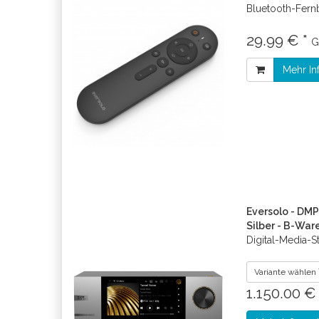
Bluetooth-Fer
29.99 € *
G
Mehr In
Eversolo - DMP
Silber - B-War
Digital-Media-S
Variante wählen
1.150.00 