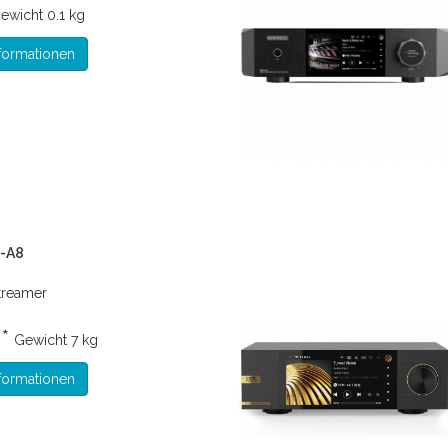
ewicht
0.1 kg
formationen
P-A8
treamer
 *
Gewicht
7 kg
formationen