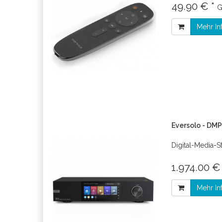
49.90 € *
G
Mehr In
Eversolo - DM
Digital-Media-S
1.974.00 €
Mehr In