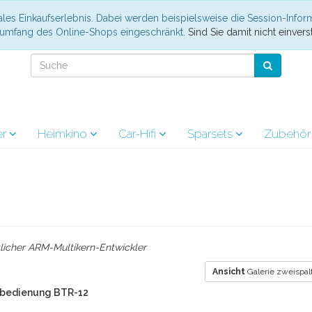
les Einkaufserlebnis. Dabei werden beispielsweise die Session-Infor
nsumfang des Online-Shops eingeschränkt.
Sind Sie damit nicht einverst
er
Heimkino
Car-Hifi
Sparsets
Zubehö
tlicher ARM-Multikern-Entwickler
Ansicht
Galerie zweispal
rnbedienung BTR-12