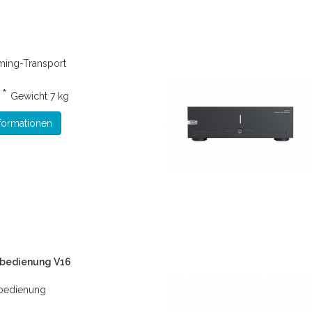
ming-Transport
 *
Gewicht
7 kg
formationen
nbedienung V16
nbedienung