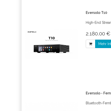
Eversolo T10
High-End Strea
2.180.00 €
Mehr In
Eversolo - Fer
Bluetooth-Fer