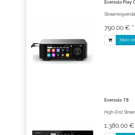
Eversolo Play 
Streamingverstä
790.00 € 
Mehr In
Eversolo T8
High-End Strea
1.380.00 €