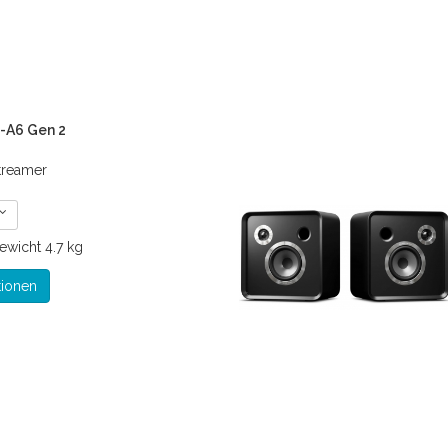
P-A6 Gen 2
treamer
ewicht
4.7 kg
tionen