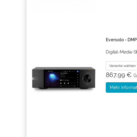
Eversolo - DM
Digital-Media-S
Variante wählen
867.99 €
G
Mehr Informa