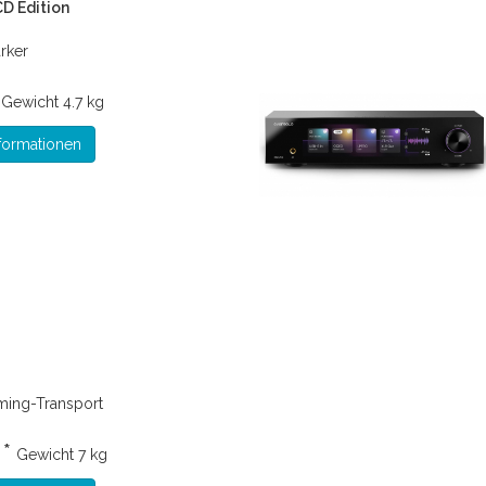
CD Edition
rker
*
Gewicht
4.7 kg
formationen
ming-Transport
 *
Gewicht
7 kg