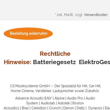
*
inkl. MwSt., zzgl.
Versandkosten
Rechtliche
Hinweise:
Batteriegesetz
ElektroGe
CS Musiksysteme GmbH -- Der Spezialist für Hifi, Car-Hifi,
Home Cinema, Verstärker, Lautsprecher sowie Zubehör.
Advance Acoustic
|
AIV
|
Alpine
|
Audio Pro
|
Audio
System
|
Audiolab
|
Autotek
|
Boston
Acoustics
|
Brax
|
Celestion
|
Crunch
|
Denon
|
Dietz
|
Dynavox
|
Ela