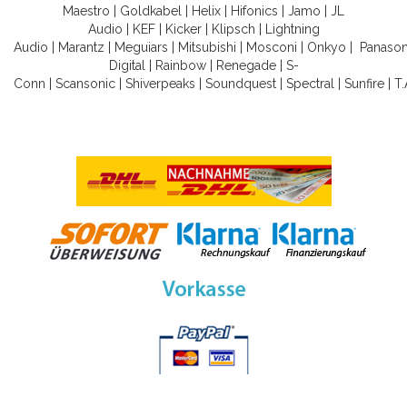
Maestro
|
Goldkabel
|
Helix
|
Hifonics
|
Jamo
|
JL
Audio
|
KEF
|
Kicker
|
Klipsch
|
Lightning
Audio
|
Marantz
|
Meguiars
|
Mitsubishi
|
Mosconi
|
Onkyo
|
Panason
Digital
|
Rainbow
|
Renegade
|
S-
Conn
|
Scansonic
|
Shiverpeaks
|
Soundquest
|
Spectral
|
Sunfire
|
T.