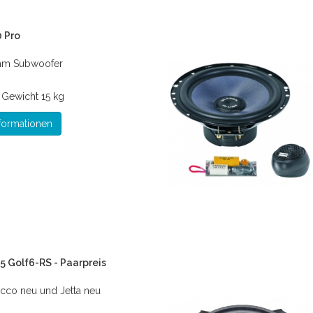
 Pro
mm Subwoofer
*
Gewicht
15 kg
formationen
 Golf6-RS - Paarpreis
rocco neu und Jetta neu