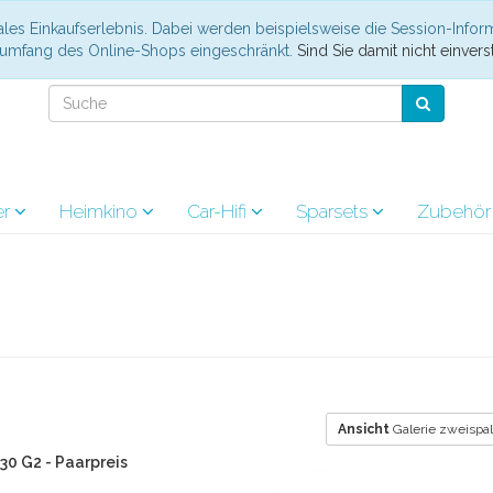
les Einkaufserlebnis. Dabei werden beispielsweise die Session-Infor
nsumfang des Online-Shops eingeschränkt.
Sind Sie damit nicht einverst
er
Heimkino
Car-Hifi
Sparsets
Zubehö
Ansicht
Galerie zweispal
30 G2 - Paarpreis