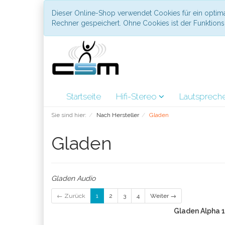
Dieser Online-Shop verwendet Cookies für ein optima
Rechner gespeichert. Ohne Cookies ist der Funktio
Startseite
Hifi-Stereo
Lautsprech
Sie sind hier:
Nach Hersteller
Gladen
Gladen
Gladen Audio
← Zurück
1
2
3
4
Weiter →
Gladen Alpha 1