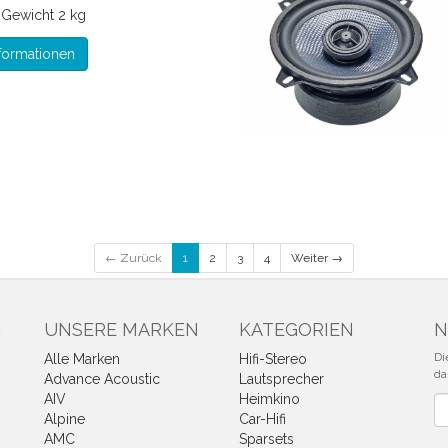
*
Gewicht
2 kg
formationen
← Zurück
1
2
3
4
Weiter →
N
UNSERE MARKEN
KATEGORIEN
N
Di
Alle Marken
Hifi-Stereo
da
Advance Acoustic
Lautsprecher
AIV
Heimkino
Ne
Alpine
Car-Hifi
AMC
Sparsets