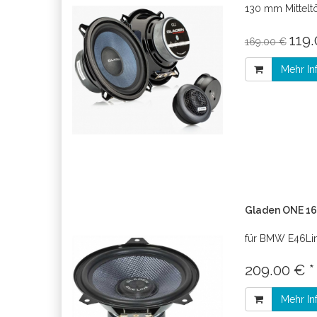
130 mm Mittelt
119.
169.00 €
Mehr In
Gladen ONE 16
für BMW E46Li
209.00 € 
Mehr In