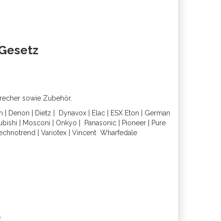
oGesetz
precher sowie Zubehör.
h
|
Denon
|
Dietz
|
Dynavox
|
Elac
|
ESX
Eton
|
German
ubishi
|
Mosconi
|
Onkyo
|
Panasonic
|
Pioneer
|
Pure
echnotrend
|
Variotex
|
Vincent
Wharfedal
e