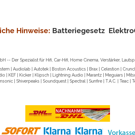
iche Hinweise:
Batteriegesetz
Elektr
-- Der Spezialist für Hifi, Car-Hifi, Home Cinema, Verstärker, Lauts
ystem
|
Audiolab
|
Autotek
|
Boston Acoustics
|
Brax
|
Celestion
|
Crunc
dio
|
KEF
|
Kicker
|
Klipsch
|
Lightning Audio
|
Marantz
|
Meguiars
|
Mits
nsonic
|
Shiverpeaks
|
Soundquest
|
Spectral
|
Sunfire
|
T.A.C.
|
Teac
|
T