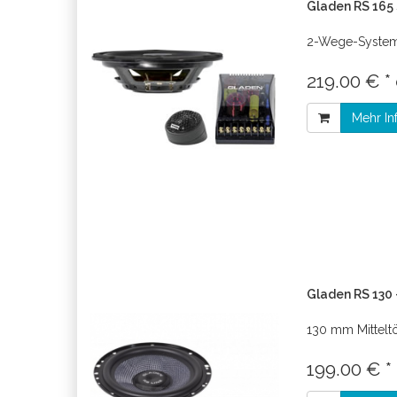
Gladen RS 165 
2-Wege-System
219.00 € *
Mehr In
Gladen RS 130 
130 mm Mittelt
199.00 € *