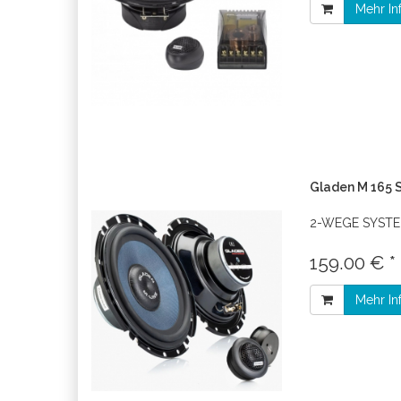
Mehr In
Gladen M 165 S
2-WEGE SYST
159.00 € *
Mehr In