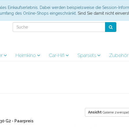
les Einkaufserlebnis. Dabei werden beispielsweise die Session-Infor
nsumfang des Online-Shops eingeschränkt.
Sind Sie damit nicht einverst
er
Heimkino
Car-Hifi
Sparsets
Zubehö
Ansicht
Galerie zweispal
30 G2 - Paarpreis