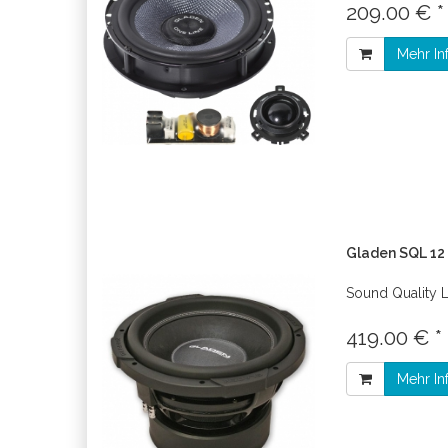
209.00 € 
Mehr In
Gladen SQL 12
Sound Quality 
419.00 € *
Mehr In