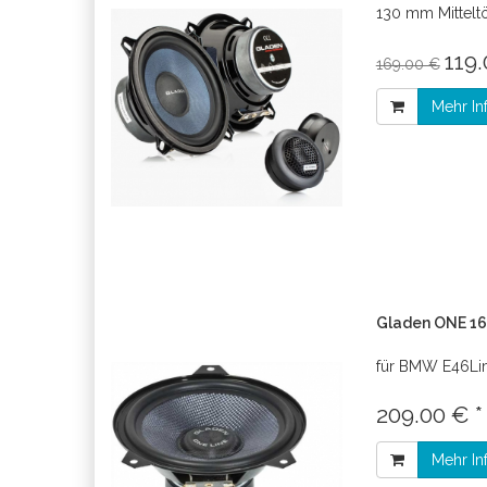
130 mm Mittelt
119.
169.00 €
Mehr In
Gladen ONE 16
für BMW E46Li
209.00 € 
Mehr In