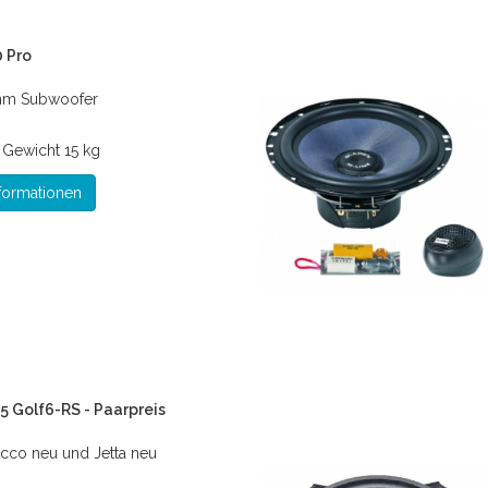
 Pro
mm Subwoofer
*
Gewicht
15 kg
formationen
 Golf6-RS - Paarpreis
rocco neu und Jetta neu