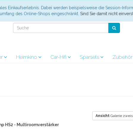
les Einkaufserlebnis. Dabei werden beispielsweise die Session-Infor
nsumfang des Online-Shops eingeschränkt.
Sind Sie damit nicht einverst
er
Heimkino
Car-Hifi
Sparsets
Zubehö
Ansicht
Galerie zweis
p HS2 - Multiroomverstärker