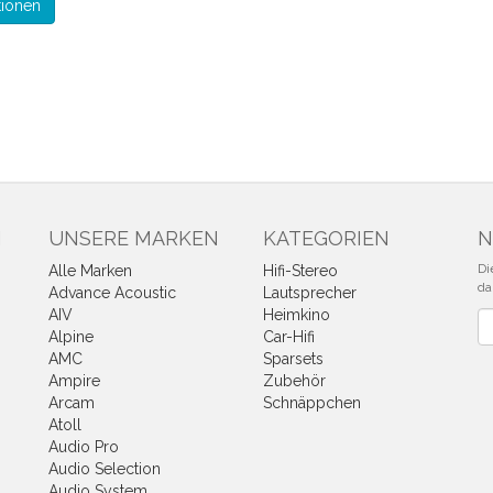
tionen
N
UNSERE MARKEN
KATEGORIEN
N
Di
Alle Marken
Hifi-Stereo
da
Advance Acoustic
Lautsprecher
AIV
Heimkino
Ne
Alpine
Car-Hifi
AMC
Sparsets
Ampire
Zubehör
Arcam
Schnäppchen
Atoll
Audio Pro
Audio Selection
Audio System