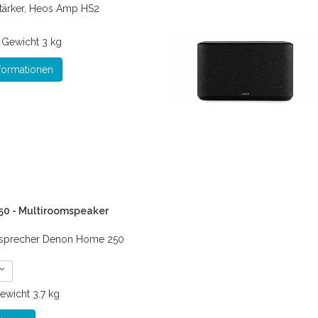
tärker, Heos Amp HS2
*
Gewicht
3 kg
formationen
0 - Multiroomspeaker
tsprecher Denon Home 250
ewicht
3.7 kg