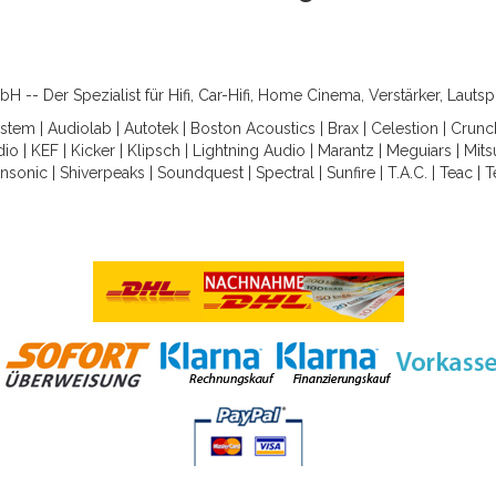
-- Der Spezialist für Hifi, Car-Hifi, Home Cinema, Verstärker, Lauts
ystem
|
Audiolab
|
Autotek
|
Boston Acoustics
|
Brax
|
Celestion
|
Crunc
dio
|
KEF
|
Kicker
|
Klipsch
|
Lightning Audio
|
Marantz
|
Meguiars
|
Mits
nsonic
|
Shiverpeaks
|
Soundquest
|
Spectral
|
Sunfire
|
T.A.C.
|
Teac
|
T