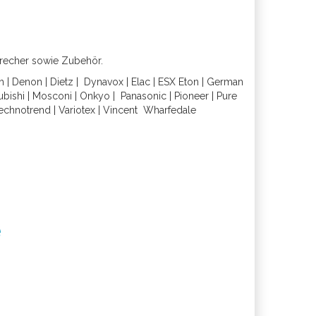
precher sowie Zubehör.
h
|
Denon
|
Dietz
|
Dynavox
|
Elac
|
ESX
Eton
|
German
ubishi
|
Mosconi
|
Onkyo
|
Panasonic
|
Pioneer
|
Pure
echnotrend
|
Variotex
|
Vincent
Wharfedal
e