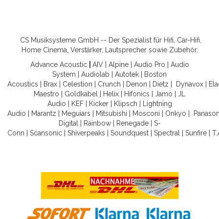
CS Musiksysteme GmbH -- Der Spezialist für Hifi, Car-Hifi,
Home Cinema, Verstärker, Lautsprecher sowie Zubehör.
Advance Acoustic
|
AIV
|
Alpine
|
Audio Pro
|
Audio
System
|
Audiolab
|
Autotek
|
Boston
Acoustics
|
Brax
|
Celestion
|
Crunch
|
Denon
|
Dietz
|
Dynavox
|
Ela
Maestro
|
Goldkabel
|
Helix
|
Hifonics
|
Jamo
|
JL
Audio
|
KEF
|
Kicker
|
Klipsch
|
Lightning
Audio
|
Marantz
|
Meguiars
|
Mitsubishi
|
Mosconi
|
Onkyo
|
Panason
Digital
|
Rainbow
|
Renegade
|
S-
Conn
|
Scansonic
|
Shiverpeaks
|
Soundquest
|
Spectral
|
Sunfire
|
T.