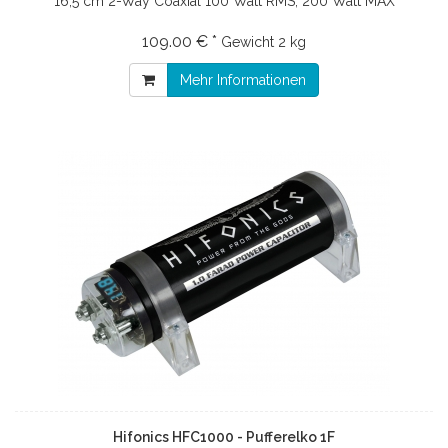
16,5 cm 2-Way Coaxial 100 Watt RMS, 200 Watt MAX
109.00 € *
Gewicht
2 kg
Mehr Informationen
Hifonics HFC1000 - Pufferelko 1F