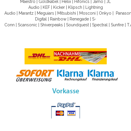
Maestro
|
Goldkabel
|
Helix
|
Hifonics
|
Jamo
|
JL
Audio
|
KEF
|
Kicker
|
Klipsch
|
Lightning
Audio
|
Marantz
|
Meguiars
|
Mitsubishi
|
Mosconi
|
Onkyo
|
Panason
Digital
|
Rainbow
|
Renegade
|
S-
Conn
|
Scansonic
|
Shiverpeaks
|
Soundquest
|
Spectral
|
Sunfire
|
T.