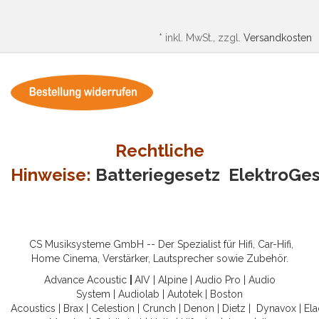
*
inkl. MwSt., zzgl.
Versandkosten
Rechtliche
Hinweise:
Batteriegesetz
ElektroGe
CS Musiksysteme GmbH -- Der Spezialist für Hifi, Car-Hifi,
Home Cinema, Verstärker, Lautsprecher sowie Zubehör.
Advance Acoustic
|
AIV
|
Alpine
|
Audio Pro
|
Audio
System
|
Audiolab
|
Autotek
|
Boston
Acoustics
|
Brax
|
Celestion
|
Crunch
|
Denon
|
Dietz
|
Dynavox
|
Ela