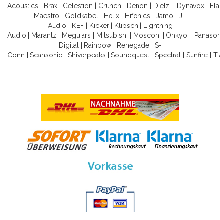
Acoustics
|
Brax
|
Celestion
|
Crunch
|
Denon
|
Dietz
|
Dynavox
|
Ela
Maestro
|
Goldkabel
|
Helix
|
Hifonics
|
Jamo
|
JL
Audio
|
KEF
|
Kicker
|
Klipsch
|
Lightning
Audio
|
Marantz
|
Meguiars
|
Mitsubishi
|
Mosconi
|
Onkyo
|
Panason
Digital
|
Rainbow
|
Renegade
|
S-
Conn
|
Scansonic
|
Shiverpeaks
|
Soundquest
|
Spectral
|
Sunfire
|
T.