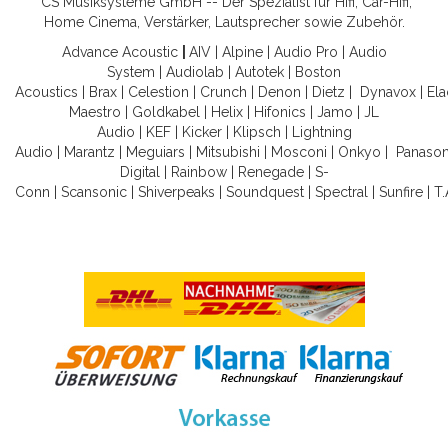
CS Musiksysteme GmbH -- Der Spezialist für Hifi, Car-Hifi,
Home Cinema, Verstärker, Lautsprecher sowie Zubehör.
Advance Acoustic
|
AIV
|
Alpine
|
Audio Pro
|
Audio
System
|
Audiolab
|
Autotek
|
Boston
Acoustics
|
Brax
|
Celestion
|
Crunch
|
Denon
|
Dietz
|
Dynavox
|
Ela
Maestro
|
Goldkabel
|
Helix
|
Hifonics
|
Jamo
|
JL
Audio
|
KEF
|
Kicker
|
Klipsch
|
Lightning
Audio
|
Marantz
|
Meguiars
|
Mitsubishi
|
Mosconi
|
Onkyo
|
Panason
Digital
|
Rainbow
|
Renegade
|
S-
Conn
|
Scansonic
|
Shiverpeaks
|
Soundquest
|
Spectral
|
Sunfire
|
T.