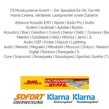
CS Musiksysteme GmbH -- Der Spezialist für Hifi, Car-Hifi,
Home Cinema, Verstärker, Lautsprecher sowie Zubehör.
Advance Acoustic
|
AIV
|
Alpine
|
Audio Pro
|
Audio
System
|
Audiolab
|
Autotek
|
Boston
Acoustics
|
Brax
|
Celestion
|
Crunch
|
Denon
|
Dietz
|
Dynavox
|
Ela
Maestro
|
Goldkabel
|
Helix
|
Hifonics
|
Jamo
|
JL
Audio
|
KEF
|
Kicker
|
Klipsch
|
Lightning
Audio
|
Marantz
|
Meguiars
|
Mitsubishi
|
Mosconi
|
Onkyo
|
Panason
Digital
|
Rainbow
|
Renegade
|
S-
Conn
|
Scansonic
|
Shiverpeaks
|
Soundquest
|
Spectral
|
Sunfire
|
T.