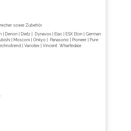
precher sowie Zubehör.
h
|
Denon
|
Dietz
|
Dynavox
|
Elac
|
ESX
Eton
|
German
ubishi
|
Mosconi
|
Onkyo
|
Panasonic
|
Pioneer
|
Pure
echnotrend
|
Variotex
|
Vincent
Wharfedal
e