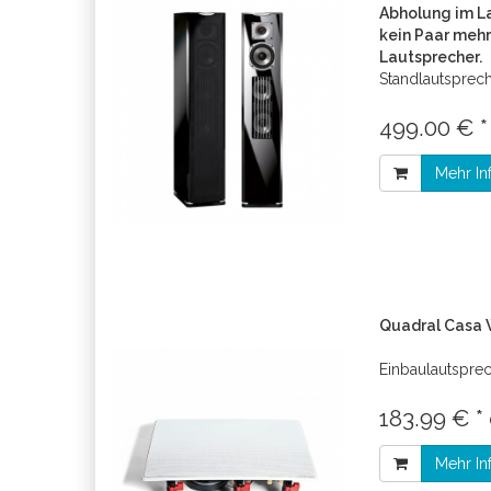
Abholung im La
kein Paar mehr,
Lautsprecher.
Standlautsprec
499.00 € 
Mehr In
Quadral Casa 
Einbaulautspre
183.99 € *
Mehr In