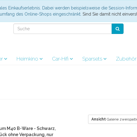
les Einkaufserlebnis. Dabei werden beispielsweise die Session-Infor
nsumfang des Online-Shops eingeschränkt.
Sind Sie damit nicht einverst
er
Heimkino
Car-Hifi
Sparsets
Zubehö
Ansicht
Galerie zweispalt
num M40 B-Ware - Schwarz,
tück ohne Verpackung, nur