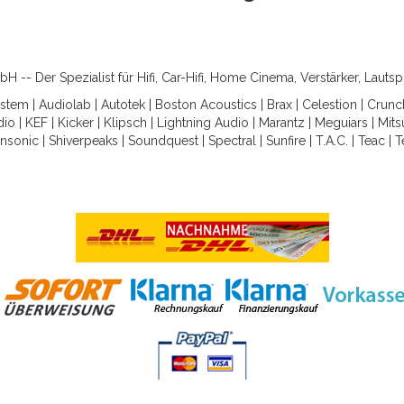
-- Der Spezialist für Hifi, Car-Hifi, Home Cinema, Verstärker, Lauts
ystem
|
Audiolab
|
Autotek
|
Boston Acoustics
|
Brax
|
Celestion
|
Crunc
dio
|
KEF
|
Kicker
|
Klipsch
|
Lightning Audio
|
Marantz
|
Meguiars
|
Mits
nsonic
|
Shiverpeaks
|
Soundquest
|
Spectral
|
Sunfire
|
T.A.C.
|
Teac
|
T