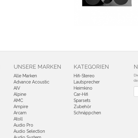
N
UNSERE MARKEN
KATEGORIEN
N
Di
Alle Marken
Hifi-Stereo
da
Advance Acoustic
Lautsprecher
AIV
Heimkino
Ne
Alpine
Car-Hifi
AMC
Sparsets
Ampire
Zubehör
Arcam
Schnäppchen
Atoll
Audio Pro
Audio Selection
Audio System