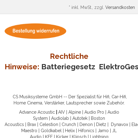
*
inkl. MwSt., zzgl.
Versandkosten
Rechtliche
Hinweise:
Batteriegesetz
ElektroGe
CS Musiksysteme GmbH -- Der Spezialist für Hifi, Car-Hifi,
Home Cinema, Verstärker, Lautsprecher sowie Zubehör.
Advance Acoustic
|
AIV
|
Alpine
|
Audio Pro
|
Audio
System
|
Audiolab
|
Autotek
|
Boston
Acoustics
|
Brax
|
Celestion
|
Crunch
|
Denon
|
Dietz
|
Dynavox
|
Ela
Maestro
|
Goldkabel
|
Helix
|
Hifonics
|
Jamo
|
JL
Audio
|
KEF
|
Kicker
|
Klipsch
|
Lightning