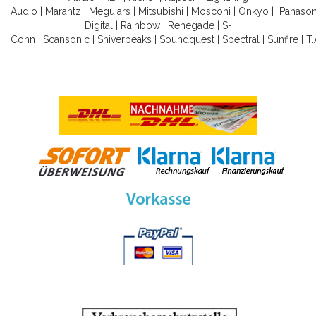
Audio
|
Marantz
|
Meguiars
|
Mitsubishi
|
Mosconi
|
Onkyo
|
Panason
Digital
|
Rainbow
|
Renegade
|
S-
Conn
|
Scansonic
|
Shiverpeaks
|
Soundquest
|
Spectral
|
Sunfire
|
T.