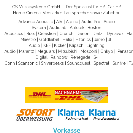
CS Musiksysteme GmbH -- Der Spezialist für Hifi, Car-Hifi,
Home Cinema, Verstärker, Lautsprecher sowie Zubehör.
Advance Acoustic
|
AIV
|
Alpine
|
Audio Pro
|
Audio
System
|
Audiolab
|
Autotek
|
Boston
Acoustics
|
Brax
|
Celestion
|
Crunch
|
Denon
|
Dietz
|
Dynavox
|
Ela
Maestro
|
Goldkabel
|
Helix
|
Hifonics
|
Jamo
|
JL
Audio
|
KEF
|
Kicker
|
Klipsch
|
Lightning
Audio
|
Marantz
|
Meguiars
|
Mitsubishi
|
Mosconi
|
Onkyo
|
Panason
Digital
|
Rainbow
|
Renegade
|
S-
Conn
|
Scansonic
|
Shiverpeaks
|
Soundquest
|
Spectral
|
Sunfire
|
T.