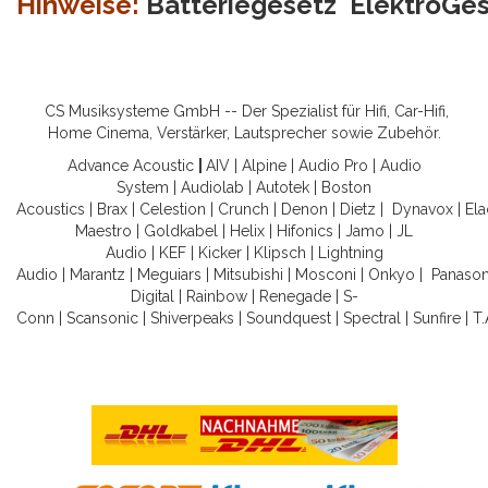
Hinweise:
Batteriegesetz
ElektroGe
CS Musiksysteme GmbH -- Der Spezialist für Hifi, Car-Hifi,
Home Cinema, Verstärker, Lautsprecher sowie Zubehör.
Advance Acoustic
|
AIV
|
Alpine
|
Audio Pro
|
Audio
System
|
Audiolab
|
Autotek
|
Boston
Acoustics
|
Brax
|
Celestion
|
Crunch
|
Denon
|
Dietz
|
Dynavox
|
Ela
Maestro
|
Goldkabel
|
Helix
|
Hifonics
|
Jamo
|
JL
Audio
|
KEF
|
Kicker
|
Klipsch
|
Lightning
Audio
|
Marantz
|
Meguiars
|
Mitsubishi
|
Mosconi
|
Onkyo
|
Panason
Digital
|
Rainbow
|
Renegade
|
S-
Conn
|
Scansonic
|
Shiverpeaks
|
Soundquest
|
Spectral
|
Sunfire
|
T.