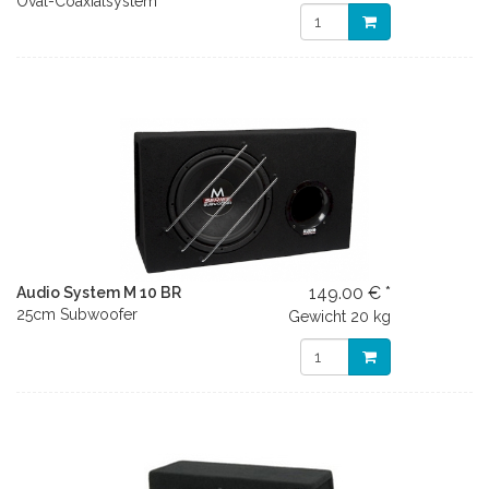
Oval-Coaxialsystem
149.00 € *
Audio System M 10 BR
25cm Subwoofer
Gewicht
20 kg