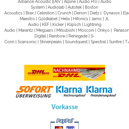
Advance Acoustic
|
AIV
|
Alpine
|
Audio Pro
|
Audio
System
|
Audiolab
|
Autotek
|
Boston
Acoustics
|
Brax
|
Celestion
|
Crunch
|
Denon
|
Dietz
|
Dynavox
|
Ela
Maestro
|
Goldkabel
|
Helix
|
Hifonics
|
Jamo
|
JL
Audio
|
KEF
|
Kicker
|
Klipsch
|
Lightning
Audio
|
Marantz
|
Meguiars
|
Mitsubishi
|
Mosconi
|
Onkyo
|
Panason
Digital
|
Rainbow
|
Renegade
|
S-
Conn
|
Scansonic
|
Shiverpeaks
|
Soundquest
|
Spectral
|
Sunfire
|
T.