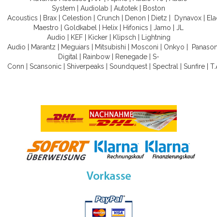
System
|
Audiolab
|
Autotek
|
Boston
Acoustics
|
Brax
|
Celestion
|
Crunch
|
Denon
|
Dietz
|
Dynavox
|
Ela
Maestro
|
Goldkabel
|
Helix
|
Hifonics
|
Jamo
|
JL
Audio
|
KEF
|
Kicker
|
Klipsch
|
Lightning
Audio
|
Marantz
|
Meguiars
|
Mitsubishi
|
Mosconi
|
Onkyo
|
Panason
Digital
|
Rainbow
|
Renegade
|
S-
Conn
|
Scansonic
|
Shiverpeaks
|
Soundquest
|
Spectral
|
Sunfire
|
T.