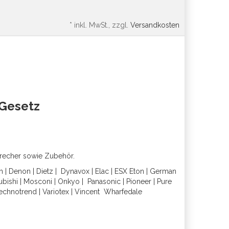
*
inkl. MwSt., zzgl.
Versandkosten
oGesetz
precher sowie Zubehör.
h
|
Denon
|
Dietz
|
Dynavox
|
Elac
|
ESX
Eton
|
German
ubishi
|
Mosconi
|
Onkyo
|
Panasonic
|
Pioneer
|
Pure
echnotrend
|
Variotex
|
Vincent
Wharfedal
e