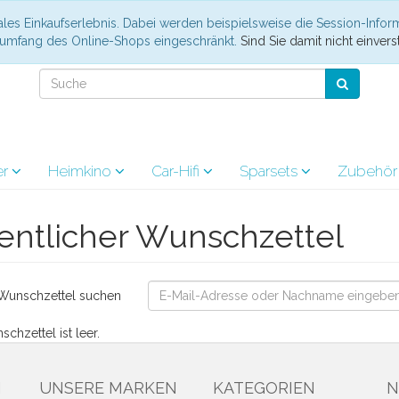
les Einkaufserlebnis. Dabei werden beispielsweise die Session-Infor
nsumfang des Online-Shops eingeschränkt.
Sind Sie damit nicht einverst
er
Heimkino
Car-Hifi
Sparsets
Zubehö
entlicher Wunschzettel
Wunschzettel suchen
chzettel ist leer.
N
UNSERE MARKEN
KATEGORIEN
N