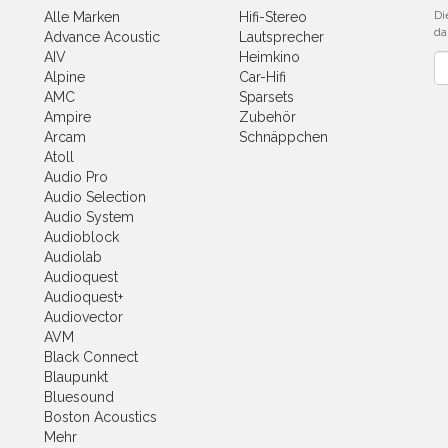
Di
Alle Marken
Hifi-Stereo
da
Advance Acoustic
Lautsprecher
AIV
Heimkino
Ne
Alpine
Car-Hifi
AMC
Sparsets
Ampire
Zubehör
Arcam
Schnäppchen
Atoll
Audio Pro
Audio Selection
Audio System
Audioblock
Audiolab
Audioquest
Audioquest+
Audiovector
AVM
Black Connect
Blaupunkt
Bluesound
Boston Acoustics
Mehr