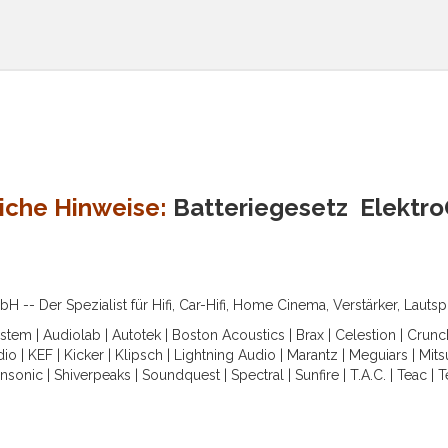
iche Hinweise:
Batteriegesetz
Elektr
-- Der Spezialist für Hifi, Car-Hifi, Home Cinema, Verstärker, Lauts
ystem
|
Audiolab
|
Autotek
|
Boston Acoustics
|
Brax
|
Celestion
|
Crunc
dio
|
KEF
|
Kicker
|
Klipsch
|
Lightning Audio
|
Marantz
|
Meguiars
|
Mits
nsonic
|
Shiverpeaks
|
Soundquest
|
Spectral
|
Sunfire
|
T.A.C.
|
Teac
|
T