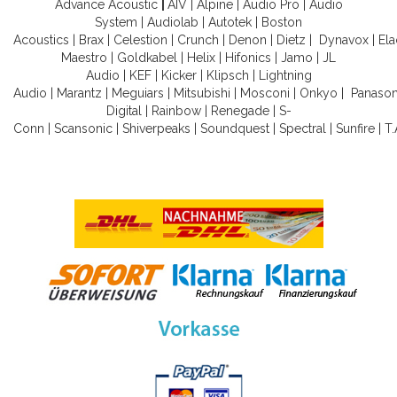
Advance Acoustic
|
AIV
|
Alpine
|
Audio Pro
|
Audio
System
|
Audiolab
|
Autotek
|
Boston
Acoustics
|
Brax
|
Celestion
|
Crunch
|
Denon
|
Dietz
|
Dynavox
|
Ela
Maestro
|
Goldkabel
|
Helix
|
Hifonics
|
Jamo
|
JL
Audio
|
KEF
|
Kicker
|
Klipsch
|
Lightning
Audio
|
Marantz
|
Meguiars
|
Mitsubishi
|
Mosconi
|
Onkyo
|
Panason
Digital
|
Rainbow
|
Renegade
|
S-
Conn
|
Scansonic
|
Shiverpeaks
|
Soundquest
|
Spectral
|
Sunfire
|
T.