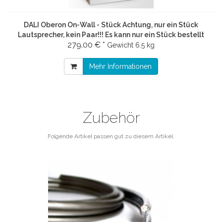
DALI Oberon On-Wall - Stück Achtung, nur ein Stück
Lautsprecher, kein Paar!!! Es kann nur ein Stück bestellt
279.00 € *
werden. Restbestand! Eiche
Gewicht
6.5 kg
Mehr Informationen
Zubehör
Folgende Artikel passen gut zu diesem Artikel.