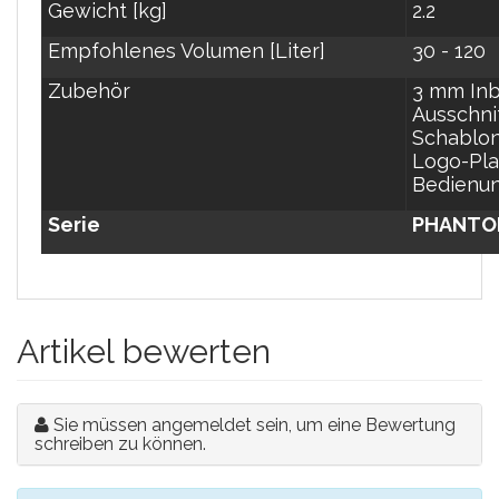
Gewicht [kg]
2.2
Empfohlenes Volumen [Liter]
30 - 120
Zubehör
3 mm Inb
Ausschni
Schablo
Logo-Pla
Bedienun
Serie
PHANT
Artikel bewerten
Sie müssen angemeldet sein, um eine Bewertung
schreiben zu können.