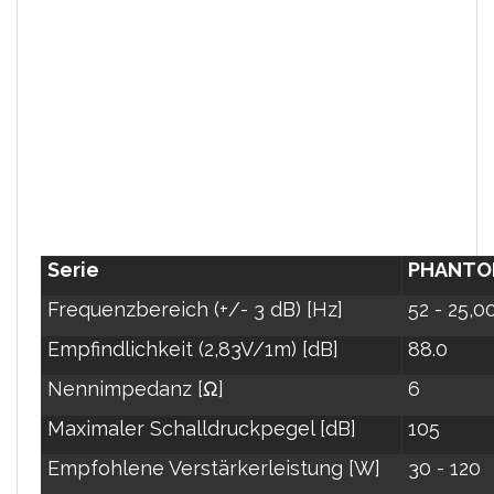
Serie
PHANT
Frequenzbereich (+/- 3 dB) [Hz]
52 - 25,0
Empfindlichkeit (2,83V/1m) [dB]
88.0
Nennimpedanz [Ω]
6
Maximaler Schalldruckpegel [dB]
105
Empfohlene Verstärkerleistung [W]
30 - 120