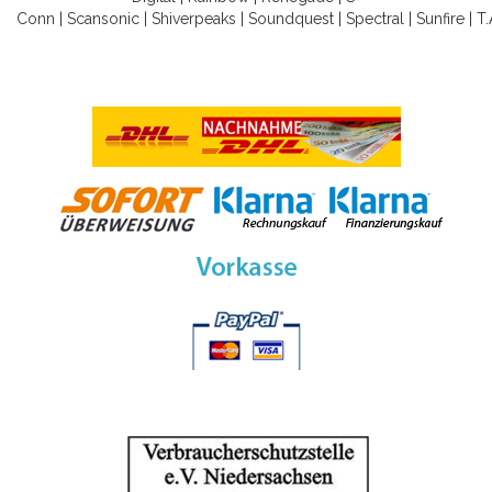
Conn
|
Scansonic
|
Shiverpeaks
|
Soundquest
|
Spectral
|
Sunfire
|
T.