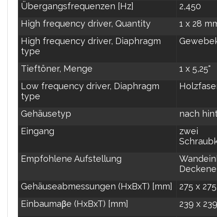
Übergangsfrequenzen [Hz]
2,450
High frequency driver, Quantity
1 x 28 m
High frequency driver, Diaphragm
Gewebek
type
Tieftöner, Menge
1 x 5,25"
Low frequency driver, Diaphragm
Holzfas
type
Gehäusetyp
nach hin
Eingang
zwei
Schraub
Empfohlene Aufstellung
Wandein
Deckene
Gehäuseabmessungen (HxBxT) [mm]
275 x 275
Einbaumaβe (HxBxT) [mm]
239 x 23