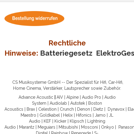
Rechtliche
Hinweise:
Batteriegesetz
ElektroGe
CS Musiksysteme GmbH -- Der Spezialist für Hifi, Car-Hifi,
Home Cinema, Verstärker, Lautsprecher sowie Zubehör.
Advance Acoustic
|
AIV
|
Alpine
|
Audio Pro
|
Audio
System
|
Audiolab
|
Autotek
|
Boston
Acoustics
|
Brax
|
Celestion
|
Crunch
|
Denon
|
Dietz
|
Dynavox
|
Ela
Maestro
|
Goldkabel
|
Helix
|
Hifonics
|
Jamo
|
JL
Audio
|
KEF
|
Kicker
|
Klipsch
|
Lightning
Audio
|
Marantz
|
Meguiars
|
Mitsubishi
|
Mosconi
|
Onkyo
|
Panason
Digital
|
Rainbow
|
Renegade
|
S-