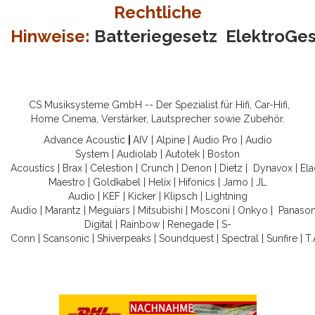
Rechtliche
Hinweise:
Batteriegesetz
ElektroGe
CS Musiksysteme GmbH -- Der Spezialist für Hifi, Car-Hifi,
Home Cinema, Verstärker, Lautsprecher sowie Zubehör.
Advance Acoustic
|
AIV
|
Alpine
|
Audio Pro
|
Audio
System
|
Audiolab
|
Autotek
|
Boston
Acoustics
|
Brax
|
Celestion
|
Crunch
|
Denon
|
Dietz
|
Dynavox
|
Ela
Maestro
|
Goldkabel
|
Helix
|
Hifonics
|
Jamo
|
JL
Audio
|
KEF
|
Kicker
|
Klipsch
|
Lightning
Audio
|
Marantz
|
Meguiars
|
Mitsubishi
|
Mosconi
|
Onkyo
|
Panason
Digital
|
Rainbow
|
Renegade
|
S-
Conn
|
Scansonic
|
Shiverpeaks
|
Soundquest
|
Spectral
|
Sunfire
|
T.