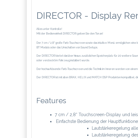
DIRECTOR - Display Re
Alles unter Kontrolle!
Mit der Bedieneinheit DIRECTOR geben Sie den Ton an!
Der 7 cm / 2,8“ große Farb-Touchscreen sowie das intuitive Menü ermöglichen eine 
BT Moduls oder das Umschalten von Sound Setups.
Der DIRECTOR bietet darüber hinaus zusätzlichen Speicherplatz für 20 weitere So
oder versteckt im Fahrzeug installiert wurde.
Der hochauflösende Farb-Touchscreen und die Technik im Inneren werden von einem
Der DIRECTOR ist mit allen BRAX, HELIX und MATCH DSP Produkten kompatibel, die 
Features
7 cm / 2,8“ Touchscreen-Display und lei
Einfachste Bedienung der Hauptfunktion
Lautstärkeregelung all
Lautstärkeregelung de