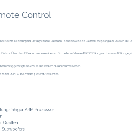
mote Control
kinderleichte Bedienung der umfangreichen Funktionen - beispielsweise die Lautstärkeregelung aller Quellen, di
und Setups. Über den USB-Anschluss kann mit einem Computer auf den am DIRECTOR angeschlossenen DSP zugegriff
 hochwertig gefertigtem Gehäuse aus stabilem Aluminium umschlossen.
ab der DSP PC-Tool Version 3 unterstützt werden.
stungs­fähiger ARM Prozessor
en
er Quellen
s Subwoofers