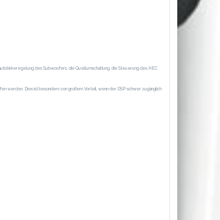
e Lautstärkeregelung des Subwoofers, die Quellumschaltung, die Steuerung des HEC
en werden. Dies ist besonders von großem Vorteil, wenn der DSP schwer zugänglich