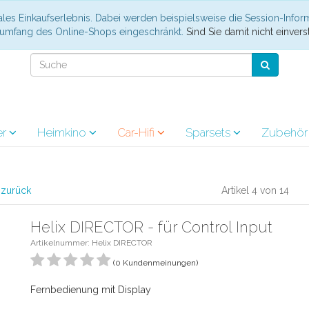
les Einkaufserlebnis. Dabei werden beispielsweise die Session-Infor
nsumfang des Online-Shops eingeschränkt.
Sind Sie damit nicht einverst
er
Heimkino
Car-Hifi
Sparsets
Zubehö
l zurück
Artikel 4 von 14
Helix DIRECTOR - für Control Input
Artikelnummer: Helix DIRECTOR
(0 Kundenmeinungen)
Fernbedienung mit Display