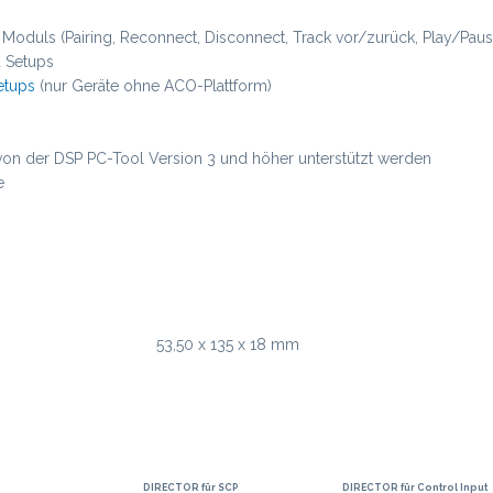
oduls (Pairing, Reconnect, Disconnect, Track vor/zurück, Play/Paus
 Setups
etups
(nur Geräte ohne ACO-Plattform)
 von der DSP PC-Tool Version 3 und höher unterstützt werden
e
53,50 x 135 x 18 mm
DIRECTOR für SCP
DIRECTOR für Control Input