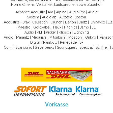
Home Cinema, Verstärker, Lautsprecher sowie Zubehör.
Advance Acoustic
|
AIV
|
Alpine
|
Audio Pro
|
Audio
System
|
Audiolab
|
Autotek
|
Boston
Acoustics
|
Brax
|
Celestion
|
Crunch
|
Denon
|
Dietz
|
Dynavox
|
Ela
Maestro
|
Goldkabel
|
Helix
|
Hifonics
|
Jamo
|
JL
Audio
|
KEF
|
Kicker
|
Klipsch
|
Lightning
Audio
|
Marantz
|
Meguiars
|
Mitsubishi
|
Mosconi
|
Onkyo
|
Panason
Digital
|
Rainbow
|
Renegade
|
S-
Conn
|
Scansonic
|
Shiverpeaks
|
Soundquest
|
Spectral
|
Sunfire
|
T.