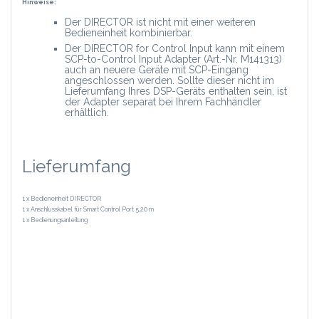
Hinweise:
Der DIRECTOR ist nicht mit einer weiteren
Bedieneinheit kombinierbar.
Der DIRECTOR for Control Input kann mit einem
SCP-to-Control Input Adapter (Art.-Nr. M141313)
auch an neuere Geräte mit SCP-Eingang
angeschlossen werden. Sollte dieser nicht im
Lieferumfang Ihres DSP-Geräts enthalten sein, ist
der Adapter separat bei Ihrem Fachhändler
erhältlich.
Lieferumfang
1 x Bedieneinheit DIRECTOR
1 x Anschlusskabel für Smart Control Port 5,20 m
1 x Bedienungsanleitung