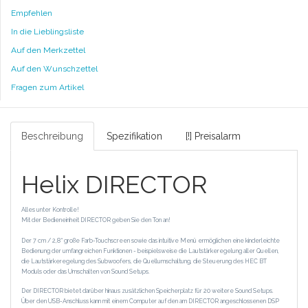
Empfehlen
In die Lieblingsliste
Auf den Merkzettel
Auf den Wunschzettel
Fragen zum Artikel
Beschreibung
Spezifikation
[!] Preisalarm
Helix DIRECTOR
Alles unter Kontrolle!
Mit der Bedieneinheit DIRECTOR geben Sie den Ton an!
Der 7 cm / 2,8“ große Farb-Touchscreen sowie das intuitive Menü ermöglichen eine kinderleichte
Bedienung der umfangreichen Funktionen - beispielsweise die Lautstärkeregelung aller Quellen,
die Lautstärkeregelung des Subwoofers, die Quellumschaltung, die Steuerung des HEC BT
Moduls oder das Umschalten von Sound Setups.
Der DIRECTOR bietet darüber hinaus zusätzlichen Speicherplatz für 20 weitere Sound Setups.
Über den USB-Anschluss kann mit einem Computer auf den am DIRECTOR angeschlossenen DSP