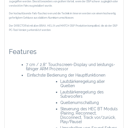
zugegriffen werden. Dies ist besonders von großem Vorteil, wenn der DSP schwer zugänglich oder
versteckt im Fahrzeug installiert wurde.
Der hochauflösende Farb-Touchscreen und die Technik im Inneren werden von einem hochwertig
gefertigtem Gehäuse aus stabilem Aluminium umschlossen.
Der DIRECTOR ist mit allen BRAX, HELIX und MATCH DSP Produkten kompatibel, die ab der DSP
PC-Tool Version 3 unterstützt werden.
Features
7 cm / 2,8“ Touchscreen-Display und leistungs­
fähiger ARM Prozessor
Einfachste Bedienung der Hauptfunktionen
Lautstärkeregelung aller
Quellen
Lautstärkeregelung des
Subwoofers
Quellenumschaltung
Steuerung des HEC BT Moduls
(Pairing, Reconnect,
Disconnect, Track vor/zurück,
Play/Pause)
Umschalten von Sound Setups