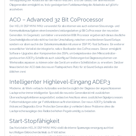
Verdoppelung der Abtastrate auf die Hälfte reduziert. Erst der Einsatz der allerneuesten
Chipgeneration ermöglicht es, trotz gesteigertem Funktionsumfang die Abtastrate auf 96 kHz
anzuheben.
ACO – Advanced 32 Bit CoProcessor
Der HELIX DSP MINI MK2 verwendet für alle internen wie auch externen Steuerungs- und
Kommunikationsaufgaben einen besonders leistungsstarken 32 Bit CoProcessor der neuesten
Generation. Im Gegensatz zum bisher verwendeten 8 Bit Prozessor ergeben sich daraus deutliche
Geschwindigkeitsvorteile nicht nur bei der Umschaltung zwischen verschiedenen Sound Setups
sondern vor allem auch in der Datenkommunikation mit unserer DSP PC-Tool Software. Ein weiterer
wesentlicher Vorteil ist der integrierte, native Bootloader des ­CoProcessors. Dieser ermöglicht
Software-Upgrades aller Komponenten des DSPs, um beispielsweise den ­Mikrocontroller-
gesteuerten ADEP.3-Schaltkreis auch zukünftig auf Änderungen bei Diagnosesystemen von
Werksradios anpassen zu können oder das Gerät um weitere Schnittstellen zu erweitern. Darüber
hinaus bietet der ACO dank des neuen Flashspeichers Platz für 10 Sound Setups anstelle der
üblichen zwei.
Intelligenter Highlevel-Eingang ADEP.3
Moderne, ab Werk verbaute Autoradios werden bezüglich der Diagnose der angeschlossenen
Lautsprecher immer intelligenter. Speziell die neueste Generation ist mit zusätzlichen
Überwachungsfunktionen ausgestattet, sodass bei Anschluss eines zusätzlichen Signalprozessors
Fehlermeldungen oder gar Fehlfunktionen auftreten können. Der neue ADEP.3-Schaltkreis
(Advanced Diagnostics Error Protection Generation 3) verhindert diese Probleme ohne die
Lautsprecherausgänge des Radios bei hohen Pegeln unnötig zu belasten.
Start-Stopfähigkeit
Das Netzteil im HELIX DSP MINI MK2 stellt die interne Spannungsversorgung auch bei
kurzfristigen Einbrüchen bis hinab zu 6 Volt sicher.