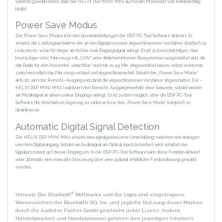
Damit ist gewährleistet, dass der HELIX DSP MINI MK2 auch beim Motorstart voll funktionsfähig
bleibt.
Power Save Modus
Der Power Save Modus ist in den Grundeinstellungen der DSP PC-Tool Software aktiviert. Er
erlaubt, die Leistungsaufnahme der an den Signalprozessor angeschlossenen Verstärker drastisch zu
reduzieren, wenn für länger als 60 Sek. kein Eingangssignal anliegt. Es ist zu berücksichtigen, dass
heutzutage viele Fahrzeuge mit „CAN“ oder ähnlichen internen Bussystemen ausgestattet sind, die
das Radio für den Anwender „unsichtbar“ noch bis zu 45 Min. eingeschaltet lassen, selbst wenn man
zwischenzeitlich das Fahrzeug verlässt und abgeschlossen hat. Sobald der „Power Save Mode“
aktiv ist, wird der Remote-Ausgang und damit die angeschlossenen Verstärker abgeschaltet. Der ­
HELIX DSP MINI MK2 reaktiviert den Remote-Ausgang innerhalb einer Sekunde, sobald wieder
ein Musik­signal an einem seiner Eingänge anliegt. Es ist zudem möglich, über die DSP PC‑Tool
Software die Abschaltverzögerung zu variieren bzw. den „Power Save Mode“ komplett zu
deaktivieren.
Automatic Digital Signal Detection
Der HELIX DSP MINI MK2 erlaubt eine signalgesteuerte Umschaltung zwischen den analogen
und dem Digitaleingang. Sobald ein Audiosignal am Optical Input detektiert wird, schaltet der
Signalprozessor auf diesen Eingang um. In der DSP PC-Tool Software kann diese Funktion aktiviert
oder alternativ eine manuelle Steuerung über eine optional erhältliche Fernbedienung gewählt
werden.
®
Hinweis: Die
Bluetooth
Wortmarke und die Logos sind eingetragene
Warenzeichen der Bluetooth SIG, Inc. und jegliche Nutzung dieser Marken
durch die Audiotec Fischer GmbH geschieht unter Lizenz. Andere
Handelsmarken und Handelsnamen gehören den jeweiligen Inhabern.