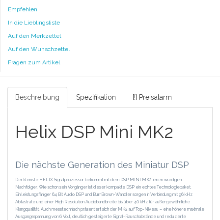
Empfehlen
In die Lieblingsliste
Auf den Merkzettel
Auf den Wunschzettel
Fragen zum Artikel
Beschreibung
Spezifikation
[!] Preisalarm
Helix DSP Mini MK2
Die nächste Generation des Miniatur DSP
Der kleinste HELIX Signalprozessor bekommt mit dem DSP MINI MK2 einen würdigen
Nachfolger. Wie schon sein Vorgänger ist dieser kompakte DSP ein echtes Technologiepaket.
Ein leistungsfähiger 64 Bit Audio DSP und BurrBrown-Wandler sorgen in Verbindung mit 96 kHz
Abtastrate und einer High Resolution Audiobandbreite bis über 40 kHz für außergewöhnliche
Klangqualität. Auch messtechnisch präsentiert sich der MK2 auf Top-Niveau – eine höhere maximale
Ausgangsspannung von 6 Volt, deutlich gesteigerte Signal-Rauschabstände und reduzierte