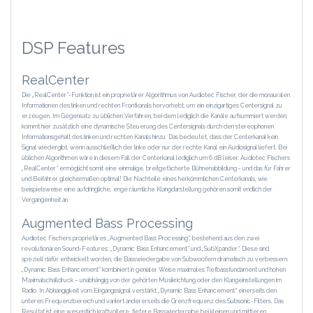
DSP Features
RealCenter
Die „RealCenter“-Funktion ist ein proprietärer Algorithmus von Audiotec Fischer, der die monauralen
Informationen des linken und rechten Frontkanals hervorhebt, um ein einzigartiges Centersignal zu
erzeugen. Im Gegensatz zu üblichen Verfahren, bei dem lediglich die Kanäle aufsummiert werden,
kommt hier zusätzlich eine dynamische Steuerung des Centersignals durch den stereophonen
Informationsgehalt des linken und rechten Kanals hinzu. Das bedeutet, dass der Centerkanal kein
Signal wiedergibt, wenn ausschließlich der linke oder nur der rechte Kanal ein Audiosignal liefert. Bei
üblichen Algorithmen wäre in diesem Fall der Centerkanal lediglich um 6 dB leiser. Audiotec Fischers
„RealCenter“ ermöglicht somit eine einmalige, breitgefächerte Bühnenabbildung - und das für Fahrer
und Beifahrer gleichermaßen optimal! Die Nachteile eines herkömmlichen Centerkanals, wie
beispielsweise eine aufdringliche, enge räumliche Klangdarstellung gehören somit endlich der
Vergangenheit an.
Augmented Bass Processing
Audiotec Fischers proprietäres „Augmented Bass Processing“, bestehend aus den zwei
revolutionären Sound-Features: „Dynamic Bass Enhancement“ und „SubXpander“. Diese sind
speziell dafür entwickelt worden, die Basswiedergabe von Subwoofern dramatisch zu verbessern.
„Dynamic Bass Enhancement“ kombiniert in genialer Weise maximales Tiefbassfundament und hohen
Maximalschalldruck – unabhängig von der gehörten Musikrichtung oder den Klangeinstellungen im
Radio. In Abhängigkeit vom Eingangssignal verstärkt „Dynamic Bass Enhancement“ einerseits den
unteren Frequenzbereich und variiert andererseits die Grenzfrequenz des Subsonic-Filters. Das
Resultat ist eine wesentlich kraftvollere, tiefere Basswiedergabe bei kleinen und mittleren