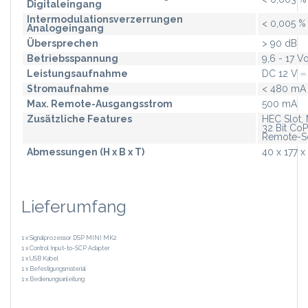
Digitaleingang
Intermodulationsverzerrungen
< 0,005 %
Analogeingang
Übersprechen
> 90 dB
Betriebsspannung
9,6 - 17 Vo
Leistungsaufnahme
DC 12 V ⎓
Stromaufnahme
< 480 mA
Max. Remote-Ausgangsstrom
500 mA
Zusätzliche Features
HEC Slot, 
32 Bit CoP
Remote-Sc
Abmessungen (H x B x T)
40 x 177 
Lieferumfang
1 x Signalprozessor DSP MINI MK2
1 x Control Input-to-SCP Adapter
1 x USB Kabel
1 x Befestigungsmaterial
1 x Bedienungsanleitung