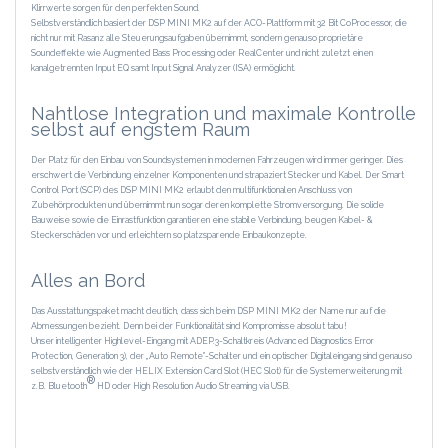
Klirrwerte sorgen für den perfekten Sound.
Selbstverständlich basiert der DSP MINI MK2 auf der ACO-Plattform mit 32 Bit CoProcessor, die
nicht nur mit Rasanz alle Steuerungsaufgaben übernimmt, sondern genauso proprietäre
Soundeffekte wie Augmented Bass Processing oder RealCenter und nicht zuletzt einen
kanalgetrennten Input EQ samt Input Signal Analyzer (ISA) ermöglicht.
Nahtlose Integration und maximale Kontrolle
selbst auf engstem Raum
Der Platz für den Einbau von Soundsystemen in modernen Fahrzeugen wird immer geringer. Dies
erschwert die Verbindung einzelner Komponenten und strapaziert Stecker und Kabel. Der Smart
Control Port (SCP) des DSP MINI MK2 erlaubt den multifunktionalen Anschluss von
Zubehörprodukten und übernimmt nun sogar deren komplette Stromversorgung. Die solide
Bauweise sowie die Einrastfunktion garantieren eine stabile Verbindung, beugen Kabel- &
Steckerschäden vor und erleichtern so platzsparende Einbaukonzepte.
Alles an Bord
Das Ausstattungspaket macht deutlich, dass sich beim DSP MINI MK2 der Name nur auf die
Abmessungen bezieht. Denn bei der Funktionalität sind Kompromisse absolut tabu!
Unser intelligenter Highlevel-Eingang mit ADEP.3-Schaltkreis (Advanced Diagnostics Error
Protection, Generation 3), der „Auto Remote"-Schalter und ein optischer Digitaleingang sind genauso
selbstverständlich wie der HELIX Extension Card Slot (HEC Slot) für die Systemerweiterung mit
®
z.B. Bluetooth
HD oder High Resolution Audio Streaming via USB.