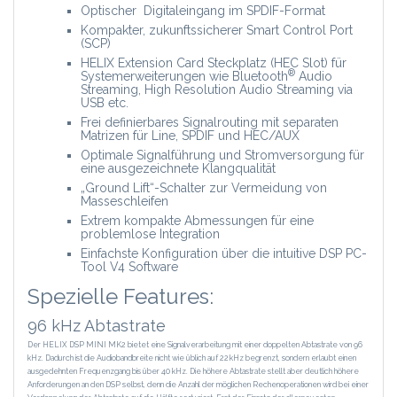
Optischer Digitaleingang im SPDIF-Format
Kompakter, zukunftssicherer Smart Control Port
(SCP)
HELIX Extension Card Steckplatz (HEC Slot) für
®
Systemerweiterungen wie Bluetooth
Audio
Streaming, High Resolution Audio Streaming via
USB etc.
Frei definierbares Signalrouting mit separaten
Matrizen für Line, SPDIF und HEC/AUX
Optimale Signalführung und Stromversorgung für
eine ausgezeichnete Klangqualität
„Ground Lift“-Schalter zur Vermeidung von
Masseschleifen
Extrem kompakte Abmessungen für eine
problemlose Integration
Einfachste Konfiguration über die intuitive DSP PC-
Tool V4 Software
Spezielle Features:
96 kHz Abtastrate
Der HELIX DSP MINI MK2 bietet eine Signalverarbeitung mit einer doppelten Abtastrate von 96
kHz. Dadurch ist die Audiobandbreite nicht wie üblich auf 22 kHz begrenzt, sondern erlaubt einen
ausgedehnten ­Frequenzgang bis über 40 kHz. Die höhere Abtastrate stellt aber deutlich höhere
Anforderungen an den DSP selbst, denn die Anzahl der möglichen Rechenoperationen wird bei einer