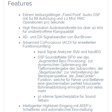
Features
Extrem leistungsfähiger „Fixed Point“ Audio DSP
mit 64 Bit Auflösung und 1,2 Mrd. MAC
Operationen pro Sekunde
High Resolution Audiobandbreite bis über 40 kHz
für unübertroffene Klangqualität
AD- und DA-Signalwandler von BurrBrown
Advanced CoProcessor (ACO) für erweiterten
Funktionsumfang
Input Signal Analyzer (ISA) und InputEQ
DSP Soundeffekte (SFX) wie das
„Augmented Bass Processing“ zur
dynamischen Optimierung der
Tieftonwiedergabe des Subwoofers, der
„StageXpander“ zur Verbreiterung der
Stereoperspektive, die „RealCenter“-
Funktion, welche für Fahrer und Beifahrer
eine gleichermaßen perfekt fokussierte
Bühnenabbildung ermöglicht und vieles
mehr
10 interne Speicherplätze für Sound
Setups
Intelligenter Highlevel-Eingang mit ADEP.3-
Schaltkreis und automatischer Einschaltung