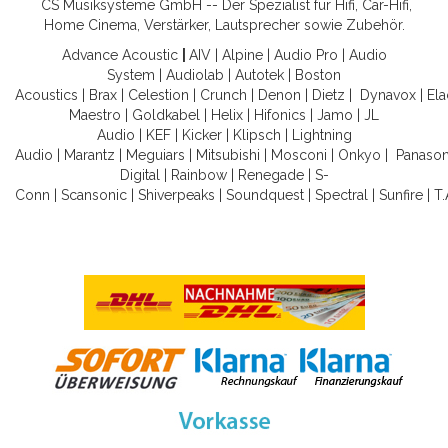
CS Musiksysteme GmbH -- Der Spezialist für Hifi, Car-Hifi,
Home Cinema, Verstärker, Lautsprecher sowie Zubehör.
Advance Acoustic
|
AIV
|
Alpine
|
Audio Pro
|
Audio
System
|
Audiolab
|
Autotek
|
Boston
Acoustics
|
Brax
|
Celestion
|
Crunch
|
Denon
|
Dietz
|
Dynavox
|
Ela
Maestro
|
Goldkabel
|
Helix
|
Hifonics
|
Jamo
|
JL
Audio
|
KEF
|
Kicker
|
Klipsch
|
Lightning
Audio
|
Marantz
|
Meguiars
|
Mitsubishi
|
Mosconi
|
Onkyo
|
Panason
Digital
|
Rainbow
|
Renegade
|
S-
Conn
|
Scansonic
|
Shiverpeaks
|
Soundquest
|
Spectral
|
Sunfire
|
T.