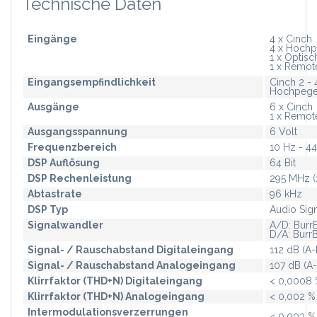
Technische Daten
Eingänge
4 x Cinch
4 x Hochp
1 x Optisc
1 x Remot
Eingangsempfindlichkeit
Cinch 2 - 
Hochpegel 
Ausgänge
6 x Cinch
1 x Remot
Ausgangsspannung
6 Volt
Frequenzbereich
10 Hz - 4
DSP Auflösung
64 Bit
DSP Rechenleistung
295 MHz (
Abtastrate
96 kHz
DSP Typ
Audio Sig
Signalwandler
A/D: Burr
D/A: Burr
Signal- / Rauschabstand Digitaleingang
112 dB (A-
Signal- / Rauschabstand Analogeingang
107 dB (A
Klirrfaktor (THD+N) Digitaleingang
< 0,0008
Klirrfaktor (THD+N) Analogeingang
< 0,002 %
Intermodulationsverzerrungen
< 0,003 %