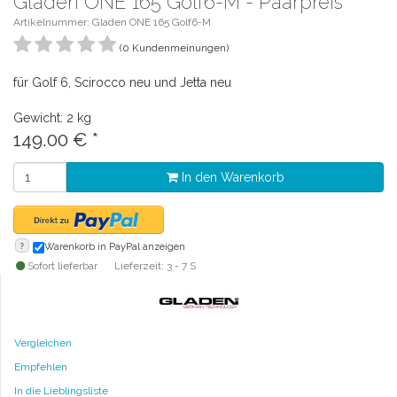
Gladen ONE 165 Golf6-M - Paarpreis
Artikelnummer: Gladen ONE 165 Golf6-M
(0 Kundenmeinungen)
für Golf 6, Scirocco neu und Jetta neu
Gewicht: 2 kg
149.00
€
*
In den Warenkorb
?
Warenkorb in PayPal anzeigen
Sofort lieferbar
Lieferzeit: 3 - 7 S
Vergleichen
Empfehlen
In die Lieblingsliste