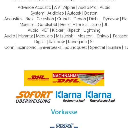
Advance Acoustic
|
AIV
|
Alpine
|
Audio Pro
|
Audio
System
|
Audiolab
|
Autotek
|
Boston
Acoustics
|
Brax
|
Celestion
|
Crunch
|
Denon
|
Dietz
|
Dynavox
|
Ela
Maestro
|
Goldkabel
|
Helix
|
Hifonics
|
Jamo
|
JL
Audio
|
KEF
|
Kicker
|
Klipsch
|
Lightning
Audio
|
Marantz
|
Meguiars
|
Mitsubishi
|
Mosconi
|
Onkyo
|
Panason
Digital
|
Rainbow
|
Renegade
|
S-
Conn
|
Scansonic
|
Shiverpeaks
|
Soundquest
|
Spectral
|
Sunfire
|
T.