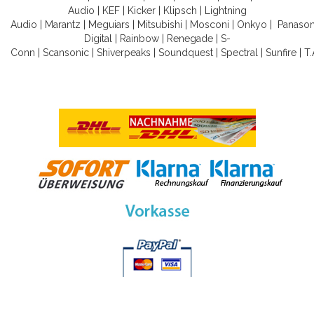
Audio
|
KEF
|
Kicker
|
Klipsch
|
Lightning
Audio
|
Marantz
|
Meguiars
|
Mitsubishi
|
Mosconi
|
Onkyo
|
Panason
Digital
|
Rainbow
|
Renegade
|
S-
Conn
|
Scansonic
|
Shiverpeaks
|
Soundquest
|
Spectral
|
Sunfire
|
T.