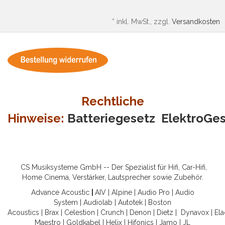
*
inkl. MwSt., zzgl.
Versandkosten
Rechtliche
Hinweise:
Batteriegesetz
ElektroGe
CS Musiksysteme GmbH -- Der Spezialist für Hifi, Car-Hifi,
Home Cinema, Verstärker, Lautsprecher sowie Zubehör.
Advance Acoustic
|
AIV
|
Alpine
|
Audio Pro
|
Audio
System
|
Audiolab
|
Autotek
|
Boston
Acoustics
|
Brax
|
Celestion
|
Crunch
|
Denon
|
Dietz
|
Dynavox
|
Ela
Maestro
|
Goldkabel
|
Helix
|
Hifonics
|
Jamo
|
JL