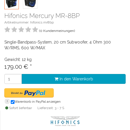
Hifonics Mercury MR-8BP
Artikelnummer: hifonics mr8bp
(0 Kundenmeinungen)
Single-Bandpass-System, 20 cm Subwoofer, 4 Ohm 300
W/RMS, 600 W/MAX
Gewicht: 12 kg
179.00
€
*
In den Warenkorb
?
Warenkorb in PayPal anzeigen
Sofort lieferbar
Lieferzeit: 3 - 7 S