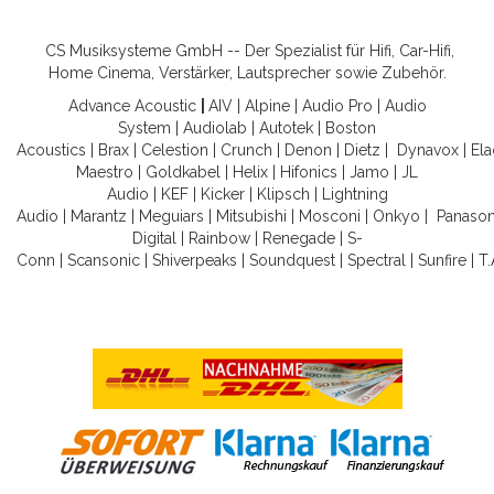
CS Musiksysteme GmbH -- Der Spezialist für Hifi, Car-Hifi,
Home Cinema, Verstärker, Lautsprecher sowie Zubehör.
Advance Acoustic
|
AIV
|
Alpine
|
Audio Pro
|
Audio
System
|
Audiolab
|
Autotek
|
Boston
Acoustics
|
Brax
|
Celestion
|
Crunch
|
Denon
|
Dietz
|
Dynavox
|
Ela
Maestro
|
Goldkabel
|
Helix
|
Hifonics
|
Jamo
|
JL
Audio
|
KEF
|
Kicker
|
Klipsch
|
Lightning
Audio
|
Marantz
|
Meguiars
|
Mitsubishi
|
Mosconi
|
Onkyo
|
Panason
Digital
|
Rainbow
|
Renegade
|
S-
Conn
|
Scansonic
|
Shiverpeaks
|
Soundquest
|
Spectral
|
Sunfire
|
T.