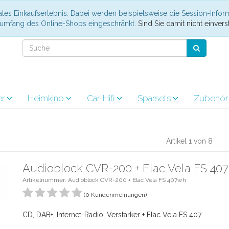
les Einkaufserlebnis. Dabei werden beispielsweise die Session-Infor
nsumfang des Online-Shops eingeschränkt.
Sind Sie damit nicht einverst
er
Heimkino
Car-Hifi
Sparsets
Zubehö
Artikel 1 von 8
Audioblock CVR-200 + Elac Vela FS 407
Artikelnummer: Audioblock CVR-200 + Elac Vela FS 407wh
(0 Kundenmeinungen)
CD, DAB+, Internet-Radio, Verstärker + Elac Vela FS 407