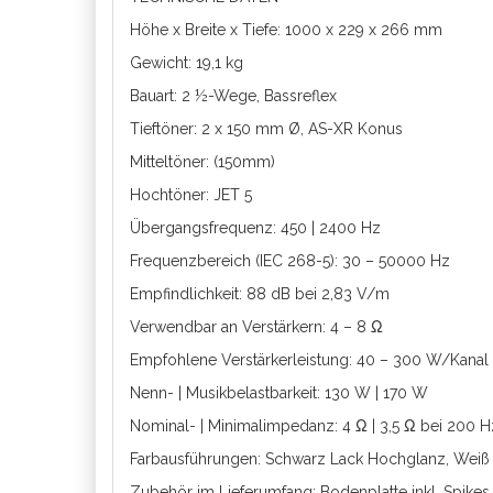
Höhe x Breite x Tiefe: 1000 x 229 x 266 mm
Gewicht: 19,1 kg
Bauart: 2 ½-Wege, Bassreflex
Tieftöner: 2 x 150 mm Ø, AS-XR Konus
Mitteltöner: (150mm)
Hochtöner: JET 5
Übergangsfrequenz: 450 | 2400 Hz
Frequenzbereich (IEC 268-5): 30 – 50000 Hz
Empfindlichkeit: 88 dB bei 2,83 V/m
Verwendbar an Verstärkern: 4 – 8 Ω
Empfohlene Verstärkerleistung: 40 – 300 W/Kanal
Nenn- | Musikbelastbarkeit: 130 W | 170 W
Nominal- | Minimalimpedanz: 4 Ω | 3,5 Ω bei 200 H
Farbausführungen: Schwarz Lack Hochglanz, Wei
Zubehör im Lieferumfang: Bodenplatte inkl. Spike