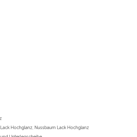
z
ß Lack Hochglanz, Nussbaum Lack Hochglanz
s und Unterlegscheibe