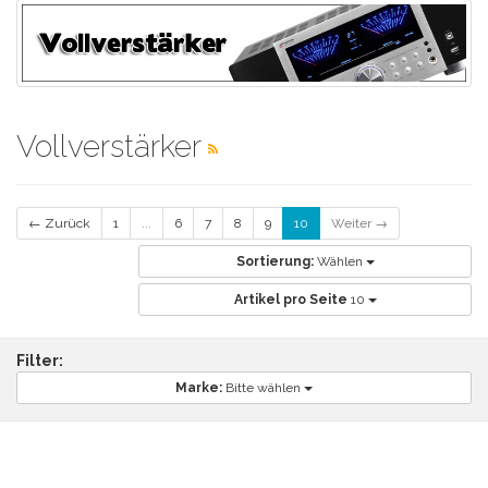
Vollverstärker
← Zurück
1
...
6
7
8
9
10
Weiter →
Sortierung:
Wählen
Artikel pro Seite
10
Filter:
Marke:
Bitte wählen