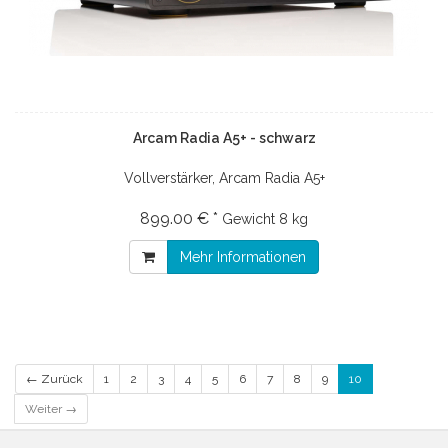
Arcam Radia A5+ - schwarz
Vollverstärker, Arcam Radia A5+
899.00 € *
Gewicht
8 kg
Mehr Informationen
← Zurück
1
2
3
4
5
6
7
8
9
10
Weiter →