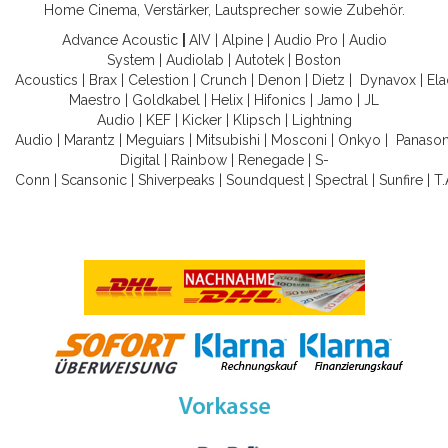
Home Cinema, Verstärker, Lautsprecher sowie Zubehör.
Advance Acoustic
|
AIV
|
Alpine
|
Audio Pro
|
Audio
System
|
Audiolab
|
Autotek
|
Boston
Acoustics
|
Brax
|
Celestion
|
Crunch
|
Denon
|
Dietz
|
Dynavox
|
Ela
Maestro
|
Goldkabel
|
Helix
|
Hifonics
|
Jamo
|
JL
Audio
|
KEF
|
Kicker
|
Klipsch
|
Lightning
Audio
|
Marantz
|
Meguiars
|
Mitsubishi
|
Mosconi
|
Onkyo
|
Panason
Digital
|
Rainbow
|
Renegade
|
S-
Conn
|
Scansonic
|
Shiverpeaks
|
Soundquest
|
Spectral
|
Sunfire
|
T.