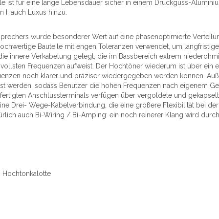
ule ist für eine lange Lebensdauer sicher in einem Druckguss-Alumin
en Hauch Luxus hinzu.
sprechers wurde besonderer Wert auf eine phasenoptimierte Verteil
chwertige Bauteile mit engen Toleranzen verwendet, um langfristige
 innere Verkabelung gelegt, die im Bassbereich extrem niederohmige 
ollsten Frequenzen aufweist. Der Hochtöner wiederum ist über ein ein
quenzen noch klarer und präziser wiedergegeben werden können. Auße
passt werden, sodass Benutzer die hohen Frequenzen nach eigenem 
fertigten Anschlussterminals verfügen über vergoldete und gekapsel
ne Drei- Wege-Kabelverbindung, die eine größere Flexibilität bei der 
ürlich auch Bi-Wiring / Bi-Amping: ein noch reinerer Klang wird durc
m Hochtonkalotte