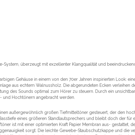
e-System, überzeugt mit exzellenter Klangqualität und beeindruckend
ifarbigen Gehäuse in einem von den 70er Jahren inspirierten Look: e
Einlage aus echtem Walnussholz. Die abgerundeten Ecken verleihen d
htung des Sounds optimal zum Hörer zu steuern. Durch ein unsichtb
ef- und Hochtönern angebracht werden.
N
einen außergewöhnlich großen Tiefmitteltöner gesteuert, der den hoc
Basstiefe eines größeren Standlautsprechers und bleibt doch der fü
töner ist mit einer optimierten Kraft Papier Membran aus- gestattet, 
genauigkeit sorgt. Die leichte Gewebe-Staubschutzkappe und die ver