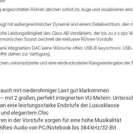
äbe.
angeordneten Röhren stechen sofort ins Auge und visualisieren eindr
eugt mit außergewöhnlicher Dynamik und einem Detailreichtum, den m
he Leistungsfähigkeit des Class AB-Verstärkers, der bis zu 2 x 190 Watt
armonischen Sound zeichnet die exklusive Röhren-Vorstufe.
 dank integriertem DAC keine Wünsche offen: USB-B (asynchron), USB-
M) stehen zur Verfügung.
chen unkomplizierte und eine eindrucksstarke Klangwiedergabe der 
e auch mit niederohmiger Last gut klarkommen
 – mit 2 großen, perfekt integrierten VU-Metern. Untersc
h an eine leistungsstarke Endstufe der Luxusklasse
“ und elegantem Chic
en in der Vorstufe sorgen für eine hohe Musikalität
HiRes-Audio von PC/Notebook bis 384 kHz/32-Bit