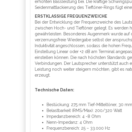
erhöhten Bassleistung bei. Die kräftige Schwingsp
Seidenmattlackierung des Tieftöner-Rings fügt ein
ERSTKLASSIGE FREQUENZWEICHE
Bei der Entwicklung der Frequenzweiche des Laut
zwischen Hoch- und Tieftöner gelegt. Es werden ho
gewährleisten. Besonderes Augenmerk wurde auf die
verzerrungsfreie Wiedergabe selbst der anspruchsv
Induktivität angeschlossen, sodass die hohen Fre
Einstellung Linear oder +2 dB am Terminal ange
einstellen können. Die nach höchsten Standards ge
Verbindungen. Der Lautsprecher unterstützt auch ei
Leistung noch weiter steigern möchten, gibt es nat
erzeugt.
Technische Daten:
Bestückung: 275 mm Tief-Mitteltöner, ​30 m
Belastbarkeit (RMS/Max): 200/320 Watt
Impedanzbereich: 4 -8 Ohm
Nenn-Impedanz​: 4 Ohm
Frequenzbereich​: 25 – 33.000 Hz​