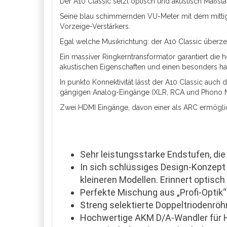
Der A10 Classic setzt optisch und akustisch Maßst
Seine blau schimmernden VU-Meter mit dem mittig 
Vorzeige-Verstärkers.
Egal welche Musikrichtung: der A10 Classic überz
Ein massiver Ringkerntransformator garantiert die ho
akustischen Eigenschaften und einen besonders h
In punkto Konnektivität lässt der A10 Classic auch
gängigen Analog-Eingänge (XLR, RCA und Phono M
Zwei HDMI Eingänge, davon einer als ARC ermögli
Sehr leistungsstarke Endstufen, di
In sich schlüssiges Design-Konzept
kleineren Modellen. Erinnert optisc
Perfekte Mischung aus „Profi-Optik
Streng selektierte Doppeltriodenröhr
Hochwertige AKM D/A-Wandler für 