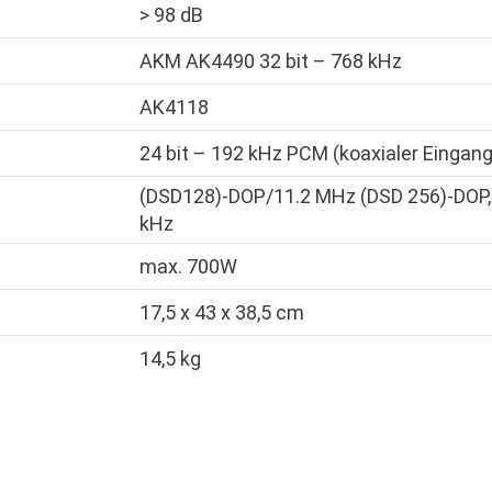
> 98 dB
AKM AK4490 32 bit – 768 kHz
AK4118
24 bit – 192 kHz PCM (koaxialer Eingang
(DSD128)-DOP/11.2 MHz (DSD 256)-DOP, 2
kHz
max. 700W
17,5 x 43 x 38,5 cm
14,5 kg