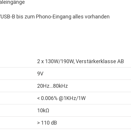
taleingänge
/USB-B bis zum Phono-Eingang alles vorhanden
2 x 130W/190W, Verstärkerklasse AB
9V
20Hz…80kHz
< 0.006% @1KHz/1W
10kΩ
> 110 dB