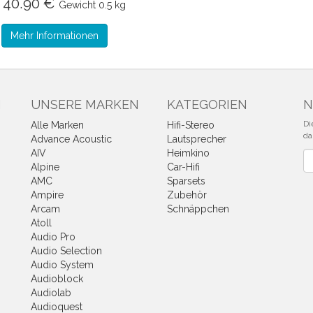
 40.90 €
Gewicht
0.5 kg
Mehr Informationen
N
UNSERE MARKEN
KATEGORIEN
N
Di
Alle Marken
Hifi-Stereo
da
Advance Acoustic
Lautsprecher
AIV
Heimkino
Ne
Alpine
Car-Hifi
AMC
Sparsets
Ampire
Zubehör
Arcam
Schnäppchen
Atoll
Audio Pro
Audio Selection
Audio System
Audioblock
Audiolab
Audioquest