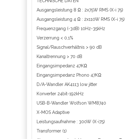
TECHNISCHE DATEN
Ausgangsleistung 8 Ω : 2x75W RMS (X-i 75)
Ausgangsleistung 4 Ω : 2x110W RMS (X-i 75)
Frequenzgang (-3dB) 10Hz-35kHz
Verzerrung < 0,1%
Signal/Rauschverhältnis > 90 dB
Kanaltrennung > 70 dB
Eingangsimpedanz 47KΩ
Eingangsimpedanz Phono 47KΩ
D/A-Wandler AK4113 low jitter
Konverter 24bit-192kHz
USB-B-Wandler Wolfson WM8740
X-MOS Adaptive
Leistungsaufnahme : 300W (X-i75)
Transformer (1)