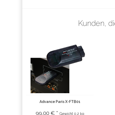
Kunden, di
Advance Paris X-FTB01
99.00 € *
Gewicht
0.2 kg