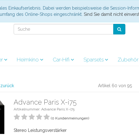
les Einkaufserlebnis. Dabei werden beispielsweise die Session-Infor
nsumfang des Online-Shops eingeschränkt.
Sind Sie damit nicht einverst
er
Heimkino
Car-Hifi
Sparsets
Zubehö
l zurück
Artikel 60 von 95
Advance Paris X-i75
Artikelnummer: Advance Paris X-i75
(0 Kundenmeinungen)
Stereo Leistungsverstärker