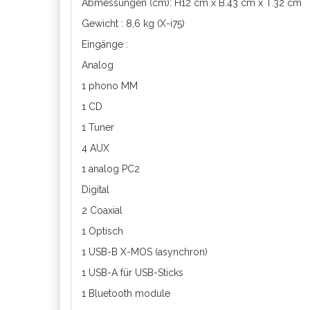
Abmessungen (cm): H12 cm x B.43 cm x T.32 cm
Gewicht : 8,6 kg (X-i75)
Eingänge :
Analog
1 phono MM
1 CD
1 Tuner
4 AUX
1 analog PC2
Digital
2 Coaxial
1 Optisch
1 USB-B X-MOS (asynchron)
1 USB-A für USB-Sticks
1 Bluetooth module