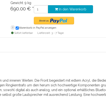
Gewicht: 9 kg
690.00
€
*
In den Warenkorb
?
Warenkorb in PayPal anzeigen
Sofort lieferbar
Lieferzeit: 3 - 7 Tage
 und inneren Werten. Die Front begeistert mit edlem Acryl, die Bed
tigen Ringkerntrafo um den herum sich hochwertige Komponenten gru
en, sowohl digital als auch analog, und ein optional erhältliches Blu
de selbst große Lautsprecher mit ausreichend Leistung. Eine hochwer