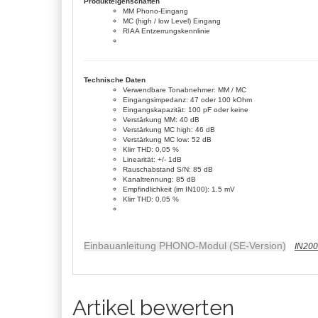
Produkteigenschaften
MM Phono-Eingang
MC (high / low Level) Eingang
RIAA Entzerrungskennlinie
Technische Daten
Verwendbare Tonabnehmer: MM / MC
Eingangsimpedanz: 47 oder 100 kOhm
Eingangskapazität: 100 pF oder keine
Verstärkung MM: 40 dB
Verstärkung MC high: 46 dB
Verstärkung MC low: 52 dB
Klirr THD: 0,05 %
Linearität: +/- 1dB
Rauschabstand S/N: 85 dB
Kanaltrennung: 85 dB
Empfindlichkeit (im IN100): 1.5 mV
Klirr THD: 0,05 %
Einbauanleitung PHONO-Modul (SE-Version)
IN200
Artikel bewerten