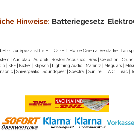
iche Hinweise:
Batteriegesetz
Elektr
-- Der Spezialist für Hifi, Car-Hifi, Home Cinema, Verstärker, Lauts
ystem
|
Audiolab
|
Autotek
|
Boston Acoustics
|
Brax
|
Celestion
|
Crunc
dio
|
KEF
|
Kicker
|
Klipsch
|
Lightning Audio
|
Marantz
|
Meguiars
|
Mits
nsonic
|
Shiverpeaks
|
Soundquest
|
Spectral
|
Sunfire
|
T.A.C.
|
Teac
|
T