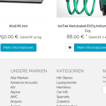
Atoll IN 200
IsoTek Netzkabel EVO3 Initium
C13
.750.00 €
88.00 € *
Gewicht
14 kg
Gewicht
2 
Mehr Informationen
Mehr Informatione
N
UNSERE MARKEN
KATEGORIEN
N
Di
Alle Marken
Hifi-Stereo
da
Advance Acoustic
Lautsprecher
AIV
Heimkino
Ne
Alpine
Car-Hifi
AMC
Sparsets
Ampire
Zubehör