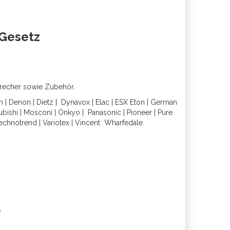
oGesetz
precher sowie Zubehör.
h
|
Denon
|
Dietz
|
Dynavox
|
Elac
|
ESX
Eton
|
German
ubishi
|
Mosconi
|
Onkyo
|
Panasonic
|
Pioneer
|
Pure
echnotrend
|
Variotex
|
Vincent
Wharfedal
e