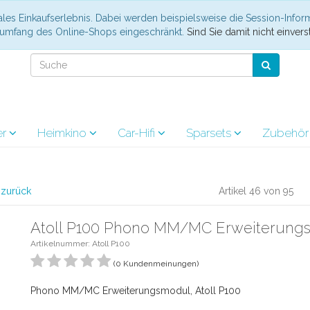
les Einkaufserlebnis. Dabei werden beispielsweise die Session-Infor
nsumfang des Online-Shops eingeschränkt.
Sind Sie damit nicht einverst
er
Heimkino
Car-Hifi
Sparsets
Zubehö
l zurück
Artikel 46 von 95
Atoll P100 Phono MM/MC Erweiterung
Artikelnummer: Atoll P100
(0 Kundenmeinungen)
Phono MM/MC Erweiterungsmodul, Atoll P100