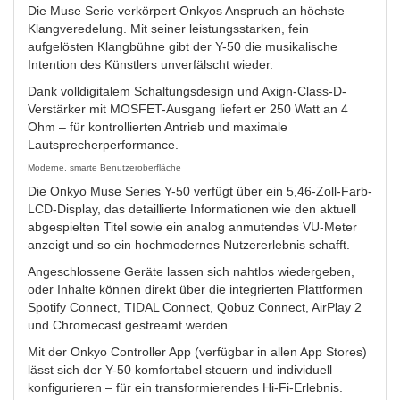
Die Muse Serie verkörpert Onkyos Anspruch an höchste
Klangveredelung. Mit seiner leistungsstarken, fein
aufgelösten Klangbühne gibt der Y-50 die musikalische
Intention des Künstlers unverfälscht wieder.
Dank volldigitalem Schaltungsdesign und Axign-Class-D-
Verstärker mit MOSFET-Ausgang liefert er 250 Watt an 4
Ohm – für kontrollierten Antrieb und maximale
Lautsprecherperformance.
Moderne, smarte Benutzeroberfläche
Die Onkyo Muse Series Y-50 verfügt über ein 5,46-Zoll-Farb-
LCD-Display, das detaillierte Informationen wie den aktuell
abgespielten Titel sowie ein analog anmutendes VU-Meter
anzeigt und so ein hochmodernes Nutzererlebnis schafft.
Angeschlossene Geräte lassen sich nahtlos wiedergeben,
oder Inhalte können direkt über die integrierten Plattformen
Spotify Connect, TIDAL Connect, Qobuz Connect, AirPlay 2
und Chromecast gestreamt werden.
Mit der Onkyo Controller App (verfügbar in allen App Stores)
lässt sich der Y-50 komfortabel steuern und individuell
konfigurieren – für ein transformierendes Hi-Fi-Erlebnis.