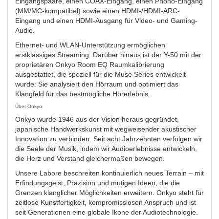
Eingangspaare, einen COAX-Eingang, einen Phono-Eingang
(MM/MC-kompatibel) sowie einen HDMI-/HDMI-ARC-
Eingang und einen HDMI-Ausgang für Video- und Gaming-
Audio.
Ethernet- und WLAN-Unterstützung ermöglichen
erstklassiges Streaming. Darüber hinaus ist der Y-50 mit der
proprietären Onkyo Room EQ Raumkalibrierung
ausgestattet, die speziell für die Muse Series entwickelt
wurde: Sie analysiert den Hörraum und optimiert das
Klangfeld für das bestmögliche Hörerlebnis.
Über Onkyo
Onkyo wurde 1946 aus der Vision heraus gegründet,
japanische Handwerkskunst mit wegweisender akustischer
Innovation zu verbinden. Seit acht Jahrzehnten verfolgen wir
die Seele der Musik, indem wir Audioerlebnisse entwickeln,
die Herz und Verstand gleichermaßen bewegen.
Unsere Labore beschreiten kontinuierlich neues Terrain – mit
Erfindungsgeist, Präzision und mutigen Ideen, die die
Grenzen klanglicher Möglichkeiten erweitern. Onkyo steht für
zeitlose Kunstfertigkeit, kompromisslosen Anspruch und ist
seit Generationen eine globale Ikone der Audiotechnologie.