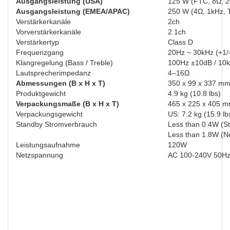
Ausgangsleistung (USA)
125 W (FTC, 8Ω, 2
Ausgangsleistung (EMEA/APAC)
250 W (4Ω, 1kHz, 
Verstärkerkanäle
2ch
Vorverstärkerkanäle
2.1ch
Verstärkertyp
Class D
Frequenzgang
20Hz ~ 30kHz (+1/
Klangregelung (Bass / Treble)
100Hz ±10dB / 10
Lautsprecherimpedanz
4–16Ω
Abmessungen (B x H x T)
350 x 99 x 337 mm 
Produktgewicht
4.9 kg (10.8 lbs)
Verpackungsmaße (B x H x T)
465 x 225 x 405 mm
Verpackungsgewicht
US: 7.2 kg (15.9 lb
Standby Stromverbrauch
Less than 0.4W (S
Less than 1.8W (N
Leistungsaufnahme
120W
Netzspannung
AC 100-240V 50H