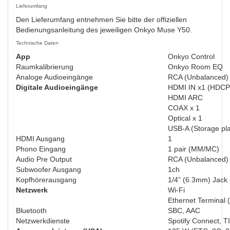
Lieferumfang
Den Lieferumfang entnehmen Sie bitte der offiziellen
Bedienungsanleitung des jeweiligen Onkyo Muse Y50.
Technische Daten
App
Onkyo Control
Raumkalibrierung
Onkyo Room EQ
Analoge Audioeingänge
RCA (Unbalanced) 
Digitale Audioeingänge
HDMI IN x1 (HDCP
HDMI ARC
COAX x 1
Optical x 1
USB-A (Storage pla
HDMI Ausgang
1
Phono Eingang
1 pair (MM/MC)
Audio Pre Output
RCA (Unbalanced) 
Subwoofer Ausgang
1ch
Kopfhörerausgang
1/4” (6.3mm) Jack 
Netzwerk
Wi-Fi
Ethernet Termina
Bluetooth
SBC, AAC
Netzwerkdienste
Spotify Connect, T