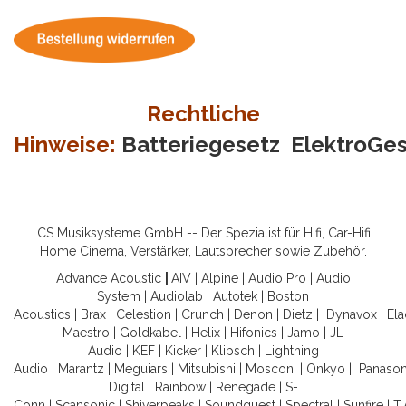
Rechtliche
Hinweise:
Batteriegesetz
ElektroGe
CS Musiksysteme GmbH -- Der Spezialist für Hifi, Car-Hifi,
Home Cinema, Verstärker, Lautsprecher sowie Zubehör.
Advance Acoustic
|
AIV
|
Alpine
|
Audio Pro
|
Audio
System
|
Audiolab
|
Autotek
|
Boston
Acoustics
|
Brax
|
Celestion
|
Crunch
|
Denon
|
Dietz
|
Dynavox
|
Ela
Maestro
|
Goldkabel
|
Helix
|
Hifonics
|
Jamo
|
JL
Audio
|
KEF
|
Kicker
|
Klipsch
|
Lightning
Audio
|
Marantz
|
Meguiars
|
Mitsubishi
|
Mosconi
|
Onkyo
|
Panason
Digital
|
Rainbow
|
Renegade
|
S-
Conn
|
Scansonic
|
Shiverpeaks
|
Soundquest
|
Spectral
|
Sunfire
|
T.