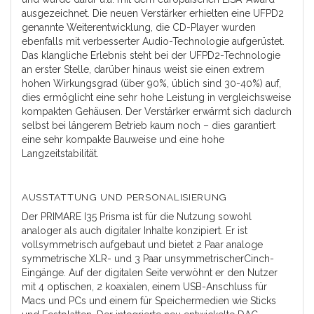
ausgezeichnet. Die neuen Verstärker erhielten eine UFPD2
genannte Weiterentwicklung, die CD-Player wurden
ebenfalls mit verbesserter Audio-Technologie aufgerüstet.
Das klangliche Erlebnis steht bei der UFPD2-Technologie
an erster Stelle, darüber hinaus weist sie einen extrem
hohen Wirkungsgrad (über 90%, üblich sind 30-40%) auf,
dies ermöglicht eine sehr hohe Leistung in vergleichsweise
kompakten Gehäusen. Der Verstärker erwärmt sich dadurch
selbst bei längerem Betrieb kaum noch – dies garantiert
eine sehr kompakte Bauweise und eine hohe
Langzeitstabilität.
AUSSTATTUNG UND PERSONALISIERUNG
Der PRIMARE I35 Prisma ist für die Nutzung sowohl
analoger als auch digitaler Inhalte konzipiert. Er ist
vollsymmetrisch aufgebaut und bietet 2 Paar analoge
symmetrische XLR- und 3 Paar unsymmetrischerCinch-
Eingänge. Auf der digitalen Seite verwöhnt er den Nutzer
mit 4 optischen, 2 koaxialen, einem USB-Anschluss für
Macs und PCs und einem für Speichermedien wie Sticks