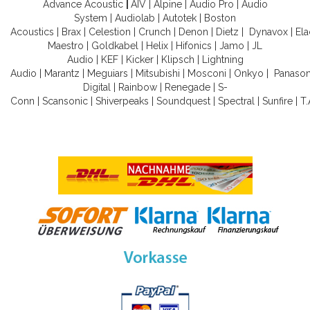
Advance Acoustic
|
AIV
|
Alpine
|
Audio Pro
|
Audio
System
|
Audiolab
|
Autotek
|
Boston
Acoustics
|
Brax
|
Celestion
|
Crunch
|
Denon
|
Dietz
|
Dynavox
|
Ela
Maestro
|
Goldkabel
|
Helix
|
Hifonics
|
Jamo
|
JL
Audio
|
KEF
|
Kicker
|
Klipsch
|
Lightning
Audio
|
Marantz
|
Meguiars
|
Mitsubishi
|
Mosconi
|
Onkyo
|
Panason
Digital
|
Rainbow
|
Renegade
|
S-
Conn
|
Scansonic
|
Shiverpeaks
|
Soundquest
|
Spectral
|
Sunfire
|
T.