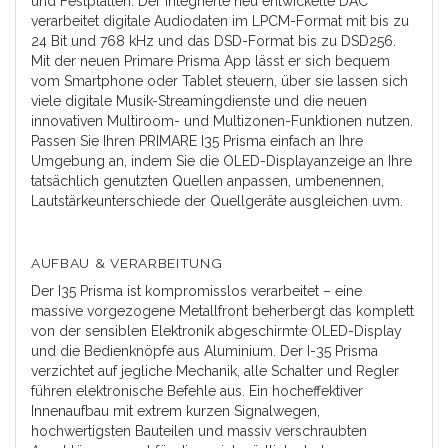
und Festplatten. Der integrierte neu entwickelte DAC
verarbeitet digitale Audiodaten im LPCM-Format mit bis zu
24 Bit und 768 kHz und das DSD-Format bis zu DSD256.
Mit der neuen Primare Prisma App lässt er sich bequem
vom Smartphone oder Tablet steuern, über sie lassen sich
viele digitale Musik-Streamingdienste und die neuen
innovativen Multiroom- und Multizonen-Funktionen nutzen.
Passen Sie Ihren PRIMARE I35 Prisma einfach an Ihre
Umgebung an, indem Sie die OLED-Displayanzeige an Ihre
tatsächlich genutzten Quellen anpassen, umbenennen,
Lautstärkeunterschiede der Quellgeräte ausgleichen uvm.
AUFBAU & VERARBEITUNG
Der I35 Prisma ist kompromisslos verarbeitet – eine
massive vorgezogene Metallfront beherbergt das komplett
von der sensiblen Elektronik abgeschirmte OLED-Display
und die Bedienknöpfe aus Aluminium. Der I-35 Prisma
verzichtet auf jegliche Mechanik, alle Schalter und Regler
führen elektronische Befehle aus. Ein hocheffektiver
Innenaufbau mit extrem kurzen Signalwegen,
hochwertigsten Bauteilen und massiv verschraubten