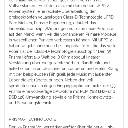
Vollverstärkern. Er ist der erste mit dem neuen UFPD 2
Power System, eine radikale Überarbeitung der
preisgekrönten vollanalogen Class-D-Technologie UFPD.
Bare Nielsen, Primare Engineering, erläutert das
Innovationsprinzip: „Wir bringen nur dann neue Produkte
auf den Markt, wenn wir die vorhandenen Primare Modelle
in wesentlichen Punkten verbessern können. Mit UFPD 2
haben wir jetzt eine neue Leistungsplattform, die das volle
Potenzial der Class-D-Technologie ausschöpft.“ Der I35
Prisma liefert 150 Watt bei 8 Ohm absolut linearer
Verstärkung über die gesamte hörbare Bandbreite und
liefert einen natürlich schnellen, sauberen und vitalen Klang
mit der beispiellosen Fähigkeit, jede Musik mit äußerster
Lebendigkeit rüberzubringen. Neben den voll
symmetrischen analogen Eingangsoptionen bietet der I35
Prisma eine vollwertige DAC-Stufe mit PCM 768 kHz- und
DSD 128-Umwandlung sowie eine Prisma Konnektivitäts-
und Steuerungstechnik.
PRISMA-TECHNOLOGIE
Der I35 Prisma Vollverstärker verfügt über die neue High-