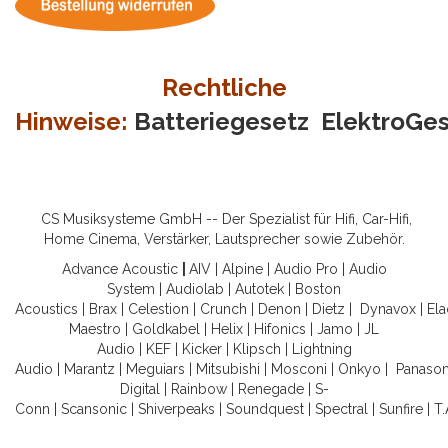
Rechtliche
Hinweise:
Batteriegesetz
ElektroGe
CS Musiksysteme GmbH -- Der Spezialist für Hifi, Car-Hifi,
Home Cinema, Verstärker, Lautsprecher sowie Zubehör.
Advance Acoustic
|
AIV
|
Alpine
|
Audio Pro
|
Audio
System
|
Audiolab
|
Autotek
|
Boston
Acoustics
|
Brax
|
Celestion
|
Crunch
|
Denon
|
Dietz
|
Dynavox
|
Ela
Maestro
|
Goldkabel
|
Helix
|
Hifonics
|
Jamo
|
JL
Audio
|
KEF
|
Kicker
|
Klipsch
|
Lightning
Audio
|
Marantz
|
Meguiars
|
Mitsubishi
|
Mosconi
|
Onkyo
|
Panason
Digital
|
Rainbow
|
Renegade
|
S-
Conn
|
Scansonic
|
Shiverpeaks
|
Soundquest
|
Spectral
|
Sunfire
|
T.