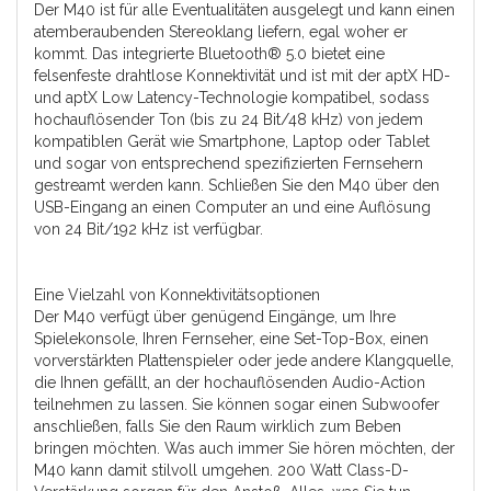
Der M40 ist für alle Eventualitäten ausgelegt und kann einen
atemberaubenden Stereoklang liefern, egal woher er
kommt. Das integrierte Bluetooth® 5.0 bietet eine
felsenfeste drahtlose Konnektivität und ist mit der aptX HD-
und aptX Low Latency-Technologie kompatibel, sodass
hochauflösender Ton (bis zu 24 Bit/48 kHz) von jedem
kompatiblen Gerät wie Smartphone, Laptop oder Tablet
und sogar von entsprechend spezifizierten Fernsehern
gestreamt werden kann. Schließen Sie den M40 über den
USB-Eingang an einen Computer an und eine Auflösung
von 24 Bit/192 kHz ist verfügbar.
Eine Vielzahl von Konnektivitätsoptionen
Der M40 verfügt über genügend Eingänge, um Ihre
Spielekonsole, Ihren Fernseher, eine Set-Top-Box, einen
vorverstärkten Plattenspieler oder jede andere Klangquelle,
die Ihnen gefällt, an der hochauflösenden Audio-Action
teilnehmen zu lassen. Sie können sogar einen Subwoofer
anschließen, falls Sie den Raum wirklich zum Beben
bringen möchten. Was auch immer Sie hören möchten, der
M40 kann damit stilvoll umgehen. 200 Watt Class-D-