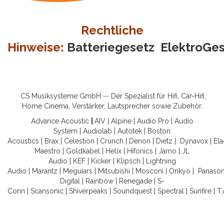
Rechtliche
Hinweise:
Batteriegesetz
ElektroGe
CS Musiksysteme GmbH -- Der Spezialist für Hifi, Car-Hifi,
Home Cinema, Verstärker, Lautsprecher sowie Zubehör.
Advance Acoustic
|
AIV
|
Alpine
|
Audio Pro
|
Audio
System
|
Audiolab
|
Autotek
|
Boston
Acoustics
|
Brax
|
Celestion
|
Crunch
|
Denon
|
Dietz
|
Dynavox
|
Ela
Maestro
|
Goldkabel
|
Helix
|
Hifonics
|
Jamo
|
JL
Audio
|
KEF
|
Kicker
|
Klipsch
|
Lightning
Audio
|
Marantz
|
Meguiars
|
Mitsubishi
|
Mosconi
|
Onkyo
|
Panason
Digital
|
Rainbow
|
Renegade
|
S-
Conn
|
Scansonic
|
Shiverpeaks
|
Soundquest
|
Spectral
|
Sunfire
|
T.