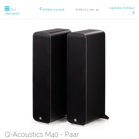
nächster Artikel
Zur
Artikel zurück
Artikel 5 von 41
Übersicht
Q-Acoustics M40 - Paar