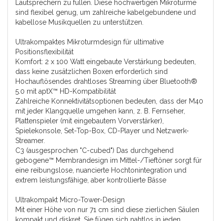
Lautsprechern zu füllen. Diese hochwertigen Mikrotürme
sind flexibel genug, um zahlreiche kabelgebundene und
kabellose Musikquellen zu unterstützen.
Ultrakompaktes Mikroturmdesign für ultimative
Positionsflexibilität
Komfort: 2 x 100 Watt eingebaute Verstärkung bedeuten,
dass keine zusätzlichen Boxen erforderlich sind
Hochauflösendes drahtloses Streaming über Bluetooth®
5.0 mit aptX™ HD-Kompatibilität
Zahlreiche Konnektivitätsoptionen bedeuten, dass der M40
mit jeder Klangquelle umgehen kann, z. B. Fernseher,
Plattenspieler (mit eingebautem Vorverstärker),
Spielekonsole, Set-Top-Box, CD-Player und Netzwerk-
Streamer.
C3 (ausgesprochen "C-cubed") Das durchgehend
gebogene™ Membrandesign im Mittel-/Tieftöner sorgt für
eine reibungslose, nuancierte Hochtonintegration und
extrem leistungsfähige, aber kontrollierte Bässe
Ultrakompakt Micro-Tower-Design
Mit einer Höhe von nur 71 cm sind diese zierlichen Säulen
kompakt und diskret. Sie fügen sich nahtlos in jeden