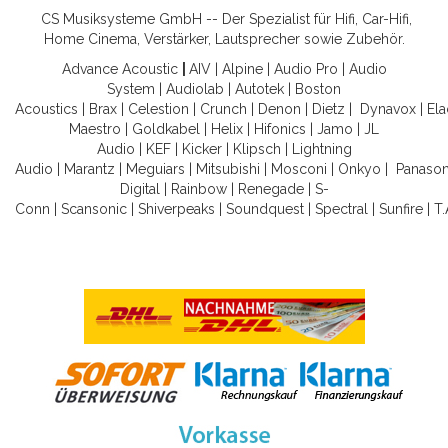
CS Musiksysteme GmbH -- Der Spezialist für Hifi, Car-Hifi,
Home Cinema, Verstärker, Lautsprecher sowie Zubehör.
Advance Acoustic
|
AIV
|
Alpine
|
Audio Pro
|
Audio
System
|
Audiolab
|
Autotek
|
Boston
Acoustics
|
Brax
|
Celestion
|
Crunch
|
Denon
|
Dietz
|
Dynavox
|
Ela
Maestro
|
Goldkabel
|
Helix
|
Hifonics
|
Jamo
|
JL
Audio
|
KEF
|
Kicker
|
Klipsch
|
Lightning
Audio
|
Marantz
|
Meguiars
|
Mitsubishi
|
Mosconi
|
Onkyo
|
Panason
Digital
|
Rainbow
|
Renegade
|
S-
Conn
|
Scansonic
|
Shiverpeaks
|
Soundquest
|
Spectral
|
Sunfire
|
T.