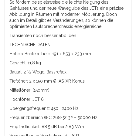
So fördern beispielsweise die leichte Neigung des
Gehäuses und der neue Waveguide des JETs eine präzise
Abbildung in Räumen mit moderner Möblierung. Doch
auch im Detail gibt es Veränderungen, so können die
optimierten Lautsprecherchassis energiereiche
Transienten noch besser abbilden.
TECHNISCHE DATEN
Höhe x Breite x Tiefe: 191 x 653 x 233 mm
Gewicht: 11,8 kg
Bauart: 2 ½-Wege, Bassreflex
Tieftöner: 2 x 150 mm Ø, AS-XR Konus
Mitteltöner: (150mm)
Hochtöner: JET 6
Übergangsfrequenz: 450 | 2400 Hz
Frequenzbereich (IEC 268-5): 32 – 50000 Hz
Empfindlichkeit: 88.5 dB bei 2,83 V/m
Verwendbar an Verstärkern: 4 – 8 Ω