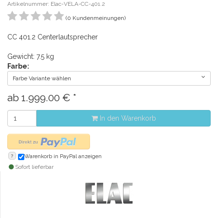
Artikelnummer: Elac-VELA-CC-401.2
(0 Kundenmeinungen)
CC 401.2 Centerlautsprecher
Gewicht: 7.5 kg
Farbe:
Farbe Variante wählen
ab
1.999.00
€
*
In den Warenkorb
?
Warenkorb in PayPal anzeigen
Sofort lieferbar