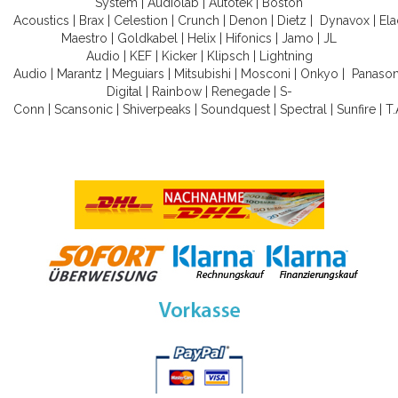
System
|
Audiolab
|
Autotek
|
Boston
Acoustics
|
Brax
|
Celestion
|
Crunch
|
Denon
|
Dietz
|
Dynavox
|
Ela
Maestro
|
Goldkabel
|
Helix
|
Hifonics
|
Jamo
|
JL
Audio
|
KEF
|
Kicker
|
Klipsch
|
Lightning
Audio
|
Marantz
|
Meguiars
|
Mitsubishi
|
Mosconi
|
Onkyo
|
Panason
Digital
|
Rainbow
|
Renegade
|
S-
Conn
|
Scansonic
|
Shiverpeaks
|
Soundquest
|
Spectral
|
Sunfire
|
T.