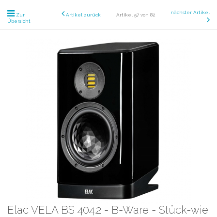
nächster Artikel
Zur
Artikel zurück
Artikel 57 von 82
Übersicht
Elac VELA BS 404.2 - B-Ware - Stück-wie