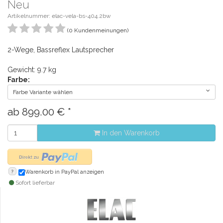
Neu
Artikelnummer: elac-vela-bs-404.2bw
(0 Kundenmeinungen)
2-Wege, Bassreflex Lautsprecher
Gewicht: 9.7 kg
Farbe:
Farbe Variante wählen
ab
899.00
€
*
In den Warenkorb
?
Warenkorb in PayPal anzeigen
Sofort lieferbar