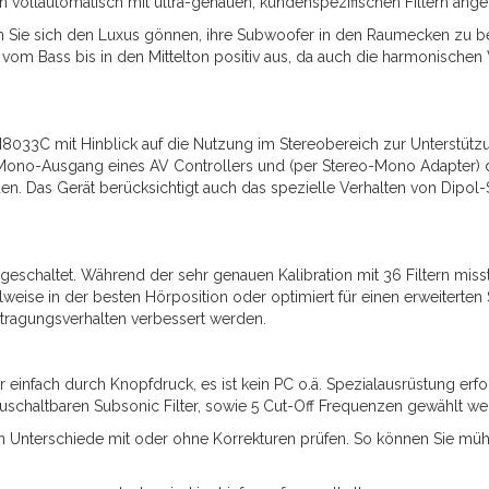
vollautomatisch mit ultra-genauen, kundenspezifischen Filtern ang
n Sie sich den Luxus gönnen, ihre Subwoofer in den Raumecken zu b
ich vom Bass bis in den Mittelton positiv aus, da auch die harmonische
8033C mit Hinblick auf die Nutzung im Stereobereich zur Unterstützun
Mono-Ausgang eines AV Controllers und (per Stereo-Mono Adapter) d
as Gerät berücksichtigt auch das spezielle Verhalten von Dipol-Sub
schaltet. Während der sehr genauen Kalibration mit 36 Filtern miss
se in der besten Hörposition oder optimiert für einen erweiterten Si
agungs­verhalten verbessert werden.
einfach durch Knopfdruck, es ist kein PC o.ä. Spezialausrüstung erf
zuschaltbaren Subsonic Filter, sowie 5 Cut-Off Frequenzen gewählt we
en Unterschiede mit oder ohne Korrekturen prüfen. So können Sie müh