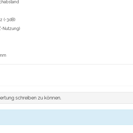
schabstand
z (-3dB)
Z-Nutzung)
 mm
ertung schreiben zu können.