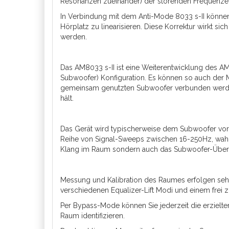
Resonanzen zueinander) der störenden Frequenzen 
In Verbindung mit dem Anti-Mode 8033 s-II könne
Hörplatz zu linearisieren. Diese Korrektur wirkt s
werden.
Das AM8033 s-II ist eine Weiterentwicklung des AM
Subwoofer) Konfiguration. Es können so auch der 
gemeinsam genutzten Subwoofer verbunden werden. D
hält.
Das Gerät wird typischerweise dem Subwoofer vorge
Reihe von Signal-Sweeps zwischen 16-250Hz, wahlwei
Klang im Raum sondern auch das Subwoofer-Übertr
Messung und Kalibration des Raumes erfolgen sehr 
verschiedenen Equalizer-Lift Modi und einem frei 
Per Bypass-Mode können Sie jederzeit die erzielt
Raum identifizieren.