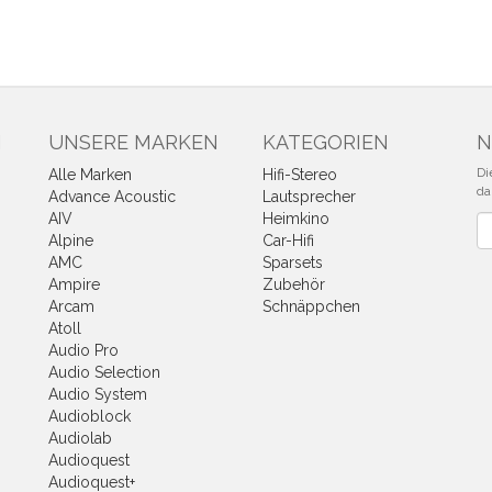
N
UNSERE MARKEN
KATEGORIEN
N
Di
Alle Marken
Hifi-Stereo
da
Advance Acoustic
Lautsprecher
AIV
Heimkino
Ne
Alpine
Car-Hifi
AMC
Sparsets
Ampire
Zubehör
Arcam
Schnäppchen
Atoll
Audio Pro
Audio Selection
Audio System
Audioblock
Audiolab
Audioquest
Audioquest+