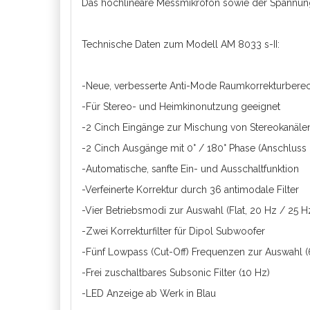
Das hochlineare Messmikrofon sowie der Spannung
Technische Daten zum Modell AM 8033 s-II:
-Neue, verbesserte Anti-Mode Raumkorrekturbere
-Für Stereo- und Heimkinonutzung geeignet
-2 Cinch Eingänge zur Mischung von Stereokanäl
-2 Cinch Ausgänge mit 0° / 180° Phase (Anschluss
-Automatische, sanfte Ein- und Ausschaltfunktion
-Verfeinerte Korrektur durch 36 antimodale Filter
-Vier Betriebsmodi zur Auswahl (Flat, 20 Hz / 25
-Zwei Korrekturfilter für Dipol Subwoofer
-Fünf Lowpass (Cut-Off) Frequenzen zur Auswahl (6
-Frei zuschaltbares Subsonic Filter (10 Hz)
-LED Anzeige ab Werk in Blau