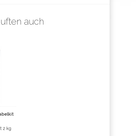
auften auch
abelkit
t
2 kg