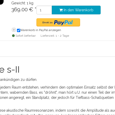
Gewicht: 1 kg
369.00
€
*
In den Warenkorb
?
Warenkorb in PayPal anzeigen
Sofort lieferbar
Lieferzeit: 1 - 2 Tage
 s-II
I ankündigen zu dürfen.
jedem Raum entstehen, verhindern den optimalen Einsatz selbst der
em, wabernden Bass, es "dröhnt", man hört u.U. nur einen Teil der
n angeregt, ein Standplatz, der jedoch für Tiefbass-Schallquellen 
iese akustische Raumresonanzen, indem sowohl die Amplitude als au