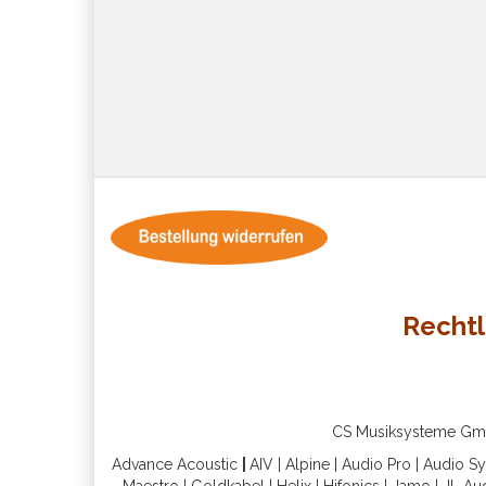
Rechtl
CS Musiksysteme GmbH 
Advance Acoustic
|
AIV
|
Alpine
|
Audio Pro
|
Audio S
Maestro
|
Goldkabel
|
Helix
|
Hifonics
|
Jamo
|
JL Au