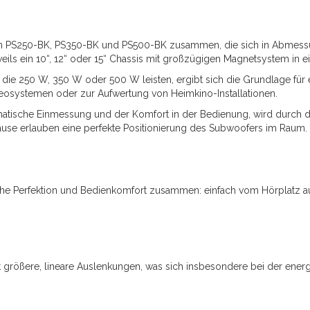
len PS250-BK, PS350-BK und PS500-BK zusammen, die sich in Abmess
eils ein 10“, 12“ oder 15“ Chassis mit großzügigen Magnetsystem in
 die 250 W, 350 W oder 500 W leisten, ergibt sich die Grundlage für
reosystemen oder zur Aufwertung von Heimkino-Installationen.
tomatische Einmessung und der Komfort in der Bedienung, wird durch
äuse erlauben eine perfekte Positionierung des Subwoofers im Raum.
che Perfektion und Bedienkomfort zusammen: einfach vom Hörplatz a
t größere, lineare Auslenkungen, was sich insbesondere bei der ener