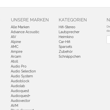
N
UNSERE MARKEN
KATEGORIEN
N
Di
Alle Marken
Hifi-Stereo
da
Advance Acoustic
Lautsprecher
AIV
Heimkino
Ne
Alpine
Car-Hifi
AMC
Sparsets
Ampire
Zubehör
Arcam
Schnäppchen
Atoll
Audio Pro
Audio Selection
Audio System
Audioblock
Audiolab
Audioquest
Audioquest+
Audiovector
AVM