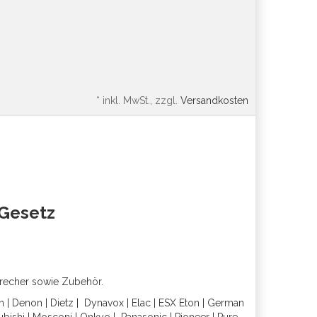
*
inkl. MwSt., zzgl.
Versandkosten
oGesetz
precher sowie Zubehör.
h
|
Denon
|
Dietz
|
Dynavox
|
Elac
|
ESX
Eton
|
German
ubishi
|
Mosconi
|
Onkyo
|
Panasonic
|
Pioneer
|
Pure