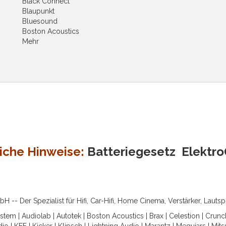
Black Connect
Blaupunkt
Bluesound
Boston Acoustics
Mehr
iche Hinweise:
Batteriegesetz
Elektr
-- Der Spezialist für Hifi, Car-Hifi, Home Cinema, Verstärker, Lauts
ystem
|
Audiolab
|
Autotek
|
Boston Acoustics
|
Brax
|
Celestion
|
Crunc
dio
|
KEF
|
Kicker
|
Klipsch
|
Lightning Audio
|
Marantz
|
Meguiars
|
Mits