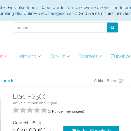
les Einkaufserlebnis. Dabei werden beispielsweise die Session-Infor
nsumfang des Online-Shops eingeschränkt.
Sind Sie damit nicht einverst
er
Heimkino
Car-Hifi
Sparsets
Zubehö
l zurück
Artikel 6 von 57
Elac PS500
Artikelnummer: elac-PS500
(0 Kundenmeinungen)
Gewicht: 26 kg
1.049.00
€
*
In den Warenkorb