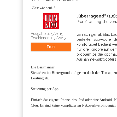
-Fast wie neu!!!
„überragend“ (1,0)
Preis/Leistung: „hervorr
Ausgabe: 4-5/2015
„Einfach genial: Elac b
Erschienen: 03/2015
perfekten Subwoofer, d
komfortabel bedient wer
Test
nur drei Knöpfe auf de
problemlos die optimal
Ausnahme-Subwoofers i
Die Bassmänner
Sie stehen im Hintergrund und geben doch den Ton an, z
Leistung ab.
Steuerung per App
Einfach das eigene iPhone, das iPad oder eine Android-
Clou: Es sind keine komplizierten Netzwerkverbindungen