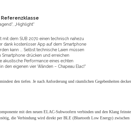
; Referenzklasse
agend“, „Highlight“
aut mit dem SUB 2070 einen technisch nahezu
er dank kostenloser App auf dem Smartphone
den kann ... Selbst technische Laien müssen
m Smartphone drücken und erreichen
e akustische Performance eines echten
n den eigenen vier Wänden – Chapeau Elac!“
umindest den tiefen. Je nach Anforderung und räumlichen Gegebenheiten deck
 Komponente mit den neuen ELAC-Subwoofern verbinden und den Klang feinsteu
 nötig, die Verbindung wird direkt per BLE (Bluetooth Low Energy) zwische