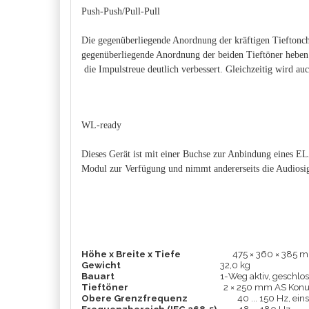
Push-Push/Pull-Pull
Die gegenüberliegende Anordnung der kräftigen Tieftonchas
gegenüberliegende Anordnung der beiden Tieftöner heben 
die Impulstreue deutlich verbessert. Gleichzeitig wird au
WL-ready
Dieses Gerät ist mit einer Buchse zur Anbindung eines E
Modul zur Verfügung und nimmt andererseits die Audiosign
Höhe x Breite x Tiefe
475 × 360 × 385 
Gewicht
32,0 kg
Bauart
1-Weg aktiv, geschlo
Tieftöner
2 × 250 mm AS Kon
Obere Grenzfrequenz
40 ... 150 Hz, ein