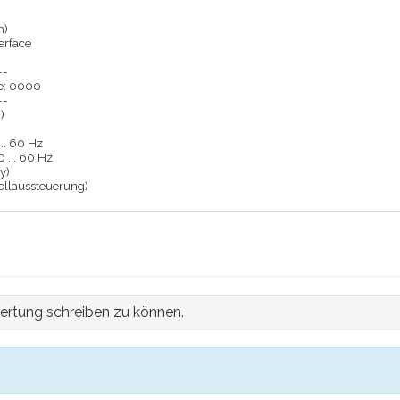
h)
erface
--
e: 0000
--
)
... 60 Hz
0 ... 60 Hz
y)
llaussteuerung)
ertung schreiben zu können.