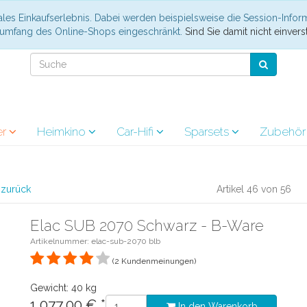
les Einkaufserlebnis. Dabei werden beispielsweise die Session-Infor
nsumfang des Online-Shops eingeschränkt.
Sind Sie damit nicht einverst
er
Heimkino
Car-Hifi
Sparsets
Zubehö
l zurück
Artikel 46 von 56
Elac SUB 2070 Schwarz - B-Ware
Artikelnummer: elac-sub-2070 blb
(2 Kundenmeinungen)
Gewicht: 40 kg
1.077.00
€
*
In den Warenkorb