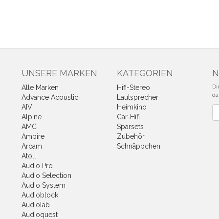
N
UNSERE MARKEN
KATEGORIEN
N
Di
Alle Marken
Hifi-Stereo
da
Advance Acoustic
Lautsprecher
AIV
Heimkino
Ne
Alpine
Car-Hifi
AMC
Sparsets
Ampire
Zubehör
Arcam
Schnäppchen
Atoll
Audio Pro
Audio Selection
Audio System
Audioblock
Audiolab
Audioquest