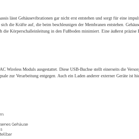
sis lässt Gehäusevibrationen gar nicht erst entstehen und sorgt für eine impuls
sich die Kräfte auf, die beim beschleunigen der Membranen entstehen. Gehäus
ch die Körperschalleinleitung in den Fußboden minimiert. Eine äußerst präzise B
LAC Wireless Moduls ausgestattet. Diese USB-Buchse stellt einerseits die Ve
ale zur Verarbeitung entgegen. Auch ein Laden anderer externer Geräte ist hi
mm
ssenes Gehäuse
us
stellbar