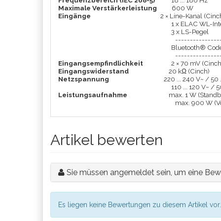
Frequenzbereich (IEC 268-5)
18 ... 180 Hz
Maximale Verstärkerleistung
600 W
Eingänge
2 × Line-Kanal (Cinc
1 x ELAC WL-Int
3 x LS-Pegel
---------------
Bluetooth® Cod
---------------
Eingangsempfindlichkeit
2 × 70 mV (Cinch
Eingangswiderstand
20 kΩ (Cinch)
Netzspannung
220 ... 240 V~ / 50 
110 ... 120 V~ / 5
Leistungsaufnahme
max. 1 W (Standb
max. 900 W (Vo
Artikel bewerten
Sie müssen angemeldet sein, um eine Bew
Es liegen keine Bewertungen zu diesem Artikel vor.