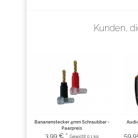
Kunden, di
Bananenstecker 4mm Schraubbar -
Audi
Paarpreis
3.99 € *
59.9
Gewicht
0.1 kg