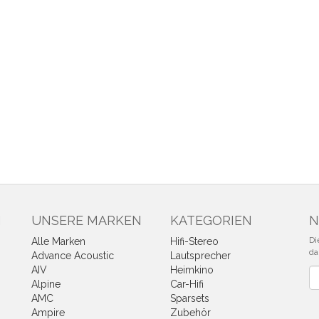
N
UNSERE MARKEN
KATEGORIEN
N
Di
Alle Marken
Hifi-Stereo
da
Advance Acoustic
Lautsprecher
AIV
Heimkino
Ne
Alpine
Car-Hifi
AMC
Sparsets
Ampire
Zubehör