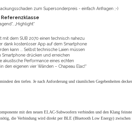
packungsschaden zum Supersonderpreis - einfach Anfragen ;-)
; Referenzklasse
agend“, „Highlight“
aut mit dem SUB 2070 einen technisch nahezu
er dank kostenloser App auf dem Smartphone
den kann ... Selbst technische Laien müssen
m Smartphone drücken und erreichen
e akustische Performance eines echten
n den eigenen vier Wänden – Chapeau Elac!“
umindest den tiefen. Je nach Anforderung und räumlichen Gegebenheiten deck
 Komponente mit den neuen ELAC-Subwoofern verbinden und den Klang feinsteu
 nötig, die Verbindung wird direkt per BLE (Bluetooth Low Energy) zwische