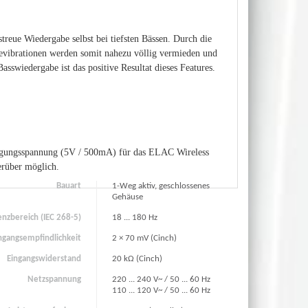
treue Wiedergabe selbst bei tiefsten Bässen. Durch die
evibrationen werden somit nahezu völlig vermieden und
asswiedergabe ist das positive Resultat dieses Features.
rsorgungsspannung (5V / 500mA) für das ELAC Wireless
erüber möglich.
Bauart
1-Weg aktiv, geschlossenes
Gehäuse
nzbereich (IEC 268-5)
18 ... 180 Hz
ngangsempfindlichkeit
2 × 70 mV (Cinch)
Eingangswiderstand
20 kΩ (Cinch)
Netzspannung
220 ... 240 V~ / 50 ... 60 Hz
110 ... 120 V~ / 50 ... 60 Hz