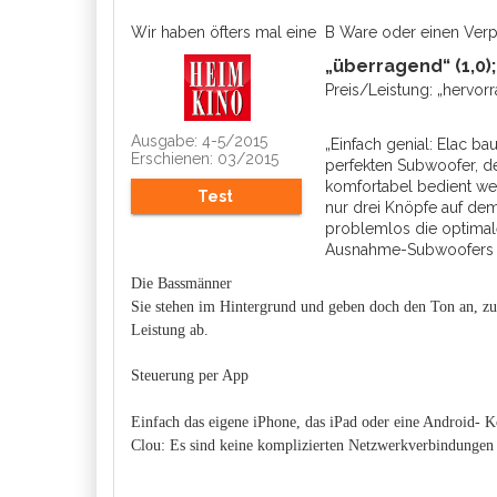
Wir haben öfters mal eine B Ware oder einen Ver
„überragend“ (1,0)
Preis/Leistung: „hervorr
Ausgabe: 4-5/2015
„Einfach genial: Elac b
Erschienen: 03/2015
perfekten Subwoofer, d
komfortabel bedient wer
Test
nur drei Knöpfe auf de
problemlos die optimal
Ausnahme-Subwoofers i
Die Bassmänner
Sie stehen im Hintergrund und geben doch den Ton an, z
Leistung ab.
Steuerung per App
Einfach das eigene iPhone, das iPad oder eine Android-
Clou: Es sind keine komplizierten Netzwerkverbindungen