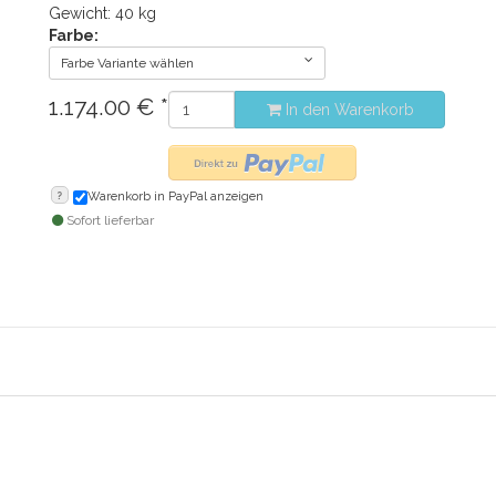
Gewicht: 40 kg
Farbe:
Farbe Variante wählen
1.174.00
€
*
In den Warenkorb
?
Warenkorb in PayPal anzeigen
Sofort lieferbar