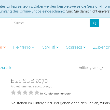
les Einkaufserlebnis. Dabei werden beispielsweise die Session-Infor
nsumfang des Online-Shops eingeschränkt.
Sind Sie damit nicht einverst
er
Heimkino
Car-Hifi
Sparsets
Zubehö
l zurück
Artikel 9 von 57
Elac SUB 2070
Artikelnummer: elac-sub-2070
(0 Kundenmeinungen)
Sie stehen im Hintergrund und geben doch den Ton an, zumind