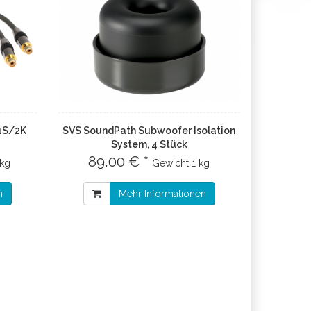
 1S/2K
SVS SoundPath Subwoofer Isolation
System, 4 Stück
89.00 € *
 kg
Gewicht
1 kg
n
Mehr Informationen