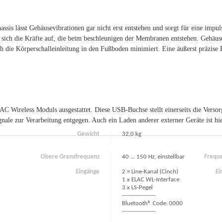
sis lässt Gehäusevibrationen gar nicht erst entstehen und sorgt für eine impuls
sich die Kräfte auf, die beim beschleunigen der Membranen entstehen. Gehäus
ch die Körperschalleinleitung in den Fußboden minimiert. Eine äußerst präzise B
LAC Wireless Moduls ausgestattet. Diese USB-Buchse stellt einerseits die Ve
ale zur Verarbeitung entgegen. Auch ein Laden anderer externer Geräte ist hi
Gewicht
32,0 kg
Obere Grenzfrequenz
40 ... 150 Hz, einstellbar
Freque
Eingänge
2 × Line-Kanal (Cinch)
Ei
1 x ELAC WL-Interface
3 x LS-Pegel
-----------------
Bluetooth® Code: 0000
-----------------