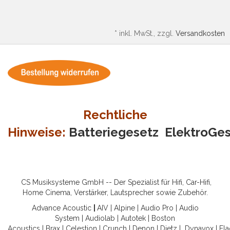
*
inkl. MwSt., zzgl.
Versandkosten
Rechtliche
Hinweise:
Batteriegesetz
ElektroGe
CS Musiksysteme GmbH -- Der Spezialist für Hifi, Car-Hifi,
Home Cinema, Verstärker, Lautsprecher sowie Zubehör.
Advance Acoustic
|
AIV
|
Alpine
|
Audio Pro
|
Audio
System
|
Audiolab
|
Autotek
|
Boston
Acoustics
|
Brax
|
Celestion
|
Crunch
|
Denon
|
Dietz
|
Dynavox
|
Ela