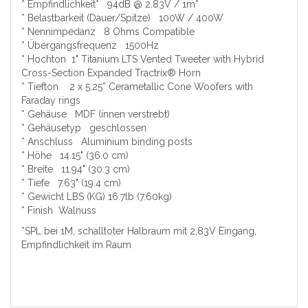
* Empfindlichkeit* 94dB @ 2.83V / 1m*
* Belastbarkeit (Dauer/Spitze) 100W / 400W
* Nennimpedanz 8 Ohms Compatible
* Übergangsfrequenz 1500Hz
* Hochton 1" Titanium LTS Vented Tweeter with Hybrid
Cross-Section Expanded Tractrix® Horn
* Tiefton 2 x 5,25” Cerametallic Cone Woofers with
Faraday rings
* Gehäuse MDF (innen verstrebt)
* Gehäusetyp geschlossen
* Anschluss Aluminium binding posts
* Höhe 14.15" (36.0 cm)
* Breite 11.94" (30.3 cm)
* Tiefe 7.63" (19.4 cm)
* Gewicht LBS (KG) 16.7lb (7.60kg)
* Finish Walnuss
*SPL bei 1M, schalltoter Halbraum mit 2,83V Eingang,
Empfindlichkeit im Raum