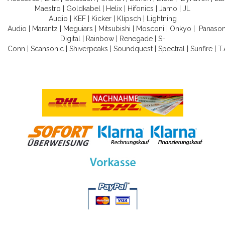
Maestro
|
Goldkabel
|
Helix
|
Hifonics
|
Jamo
|
JL
Audio
|
KEF
|
Kicker
|
Klipsch
|
Lightning
Audio
|
Marantz
|
Meguiars
|
Mitsubishi
|
Mosconi
|
Onkyo
|
Panason
Digital
|
Rainbow
|
Renegade
|
S-
Conn
|
Scansonic
|
Shiverpeaks
|
Soundquest
|
Spectral
|
Sunfire
|
T.