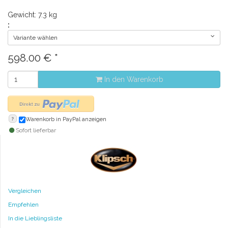
Gewicht: 7.3 kg
:
Variante wählen
598.00
€
*
In den Warenkorb
?
Warenkorb in PayPal anzeigen
Sofort lieferbar
Vergleichen
Empfehlen
In die Lieblingsliste