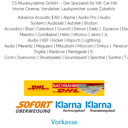
CS Musiksysteme GmbH -- Der Spezialist für Hifi, Car-Hifi,
Home Cinema, Verstärker, Lautsprecher sowie Zubehör.
Advance Acoustic
|
AIV
|
Alpine
|
Audio Pro
|
Audio
System
|
Audiolab
|
Autotek
|
Boston
Acoustics
|
Brax
|
Celestion
|
Crunch
|
Denon
|
Dietz
|
Dynavox
|
Ela
Maestro
|
Goldkabel
|
Helix
|
Hifonics
|
Jamo
|
JL
Audio
|
KEF
|
Kicker
|
Klipsch
|
Lightning
Audio
|
Marantz
|
Meguiars
|
Mitsubishi
|
Mosconi
|
Onkyo
|
Panason
Digital
|
Rainbow
|
Renegade
|
S-
Conn
|
Scansonic
|
Shiverpeaks
|
Soundquest
|
Spectral
|
Sunfire
|
T.