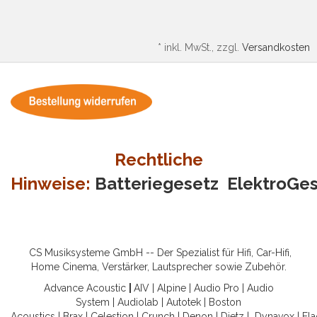
*
inkl. MwSt., zzgl.
Versandkosten
Rechtliche
Hinweise:
Batteriegesetz
ElektroGe
CS Musiksysteme GmbH -- Der Spezialist für Hifi, Car-Hifi,
Home Cinema, Verstärker, Lautsprecher sowie Zubehör.
Advance Acoustic
|
AIV
|
Alpine
|
Audio Pro
|
Audio
System
|
Audiolab
|
Autotek
|
Boston
Acoustics
|
Brax
|
Celestion
|
Crunch
|
Denon
|
Dietz
|
Dynavox
|
Ela