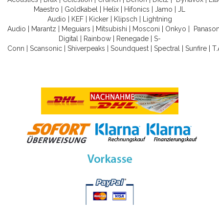
Maestro
|
Goldkabel
|
Helix
|
Hifonics
|
Jamo
|
JL
Audio
|
KEF
|
Kicker
|
Klipsch
|
Lightning
Audio
|
Marantz
|
Meguiars
|
Mitsubishi
|
Mosconi
|
Onkyo
|
Panason
Digital
|
Rainbow
|
Renegade
|
S-
Conn
|
Scansonic
|
Shiverpeaks
|
Soundquest
|
Spectral
|
Sunfire
|
T.