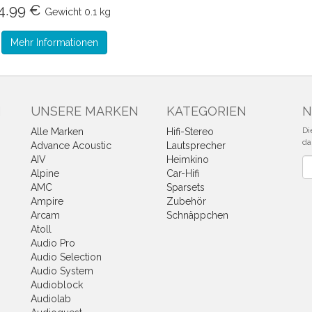
4.99 €
Gewicht
0.1 kg
Mehr Informationen
N
UNSERE MARKEN
KATEGORIEN
N
Di
Alle Marken
Hifi-Stereo
da
Advance Acoustic
Lautsprecher
AIV
Heimkino
Ne
Alpine
Car-Hifi
AMC
Sparsets
Ampire
Zubehör
Arcam
Schnäppchen
Atoll
Audio Pro
Audio Selection
Audio System
Audioblock
Audiolab