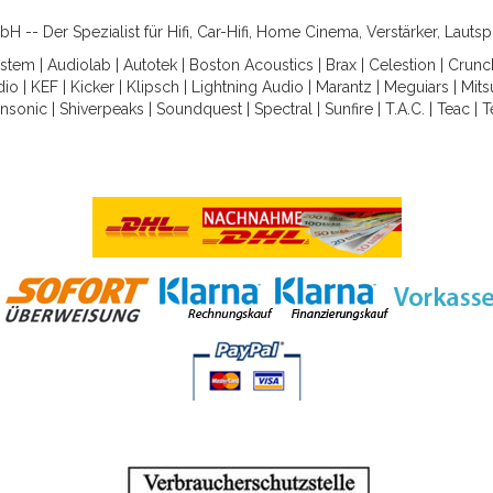
-- Der Spezialist für Hifi, Car-Hifi, Home Cinema, Verstärker, Lauts
ystem
|
Audiolab
|
Autotek
|
Boston Acoustics
|
Brax
|
Celestion
|
Crunc
dio
|
KEF
|
Kicker
|
Klipsch
|
Lightning Audio
|
Marantz
|
Meguiars
|
Mits
nsonic
|
Shiverpeaks
|
Soundquest
|
Spectral
|
Sunfire
|
T.A.C.
|
Teac
|
T