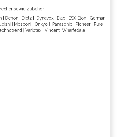
precher sowie Zubehör.
h
|
Denon
|
Dietz
|
Dynavox
|
Elac
|
ESX
Eton
|
German
ubishi
|
Mosconi
|
Onkyo
|
Panasonic
|
Pioneer
|
Pure
echnotrend
|
Variotex
|
Vincent
Wharfedal
e